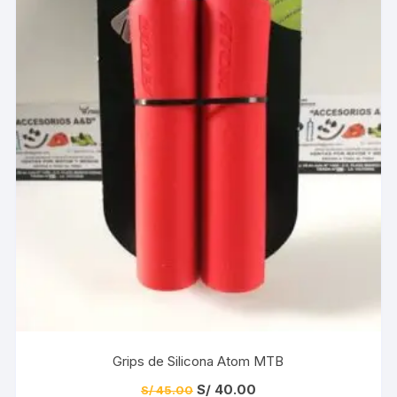
Grips de Silicona Atom MTB
El
El
S/
40.00
S/
45.00