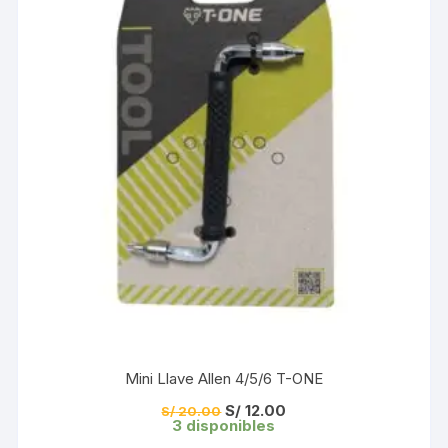
Mini Llave Allen 4/5/6 T-ONE
El
El
S/
12.00
S/
20.00
precio
precio
3 disponibles
original
actual