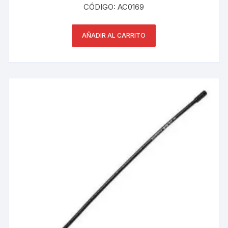
era:
es:
CÓDIGO: AC0169
S/ 35.00.
S/ 25.00.
AÑADIR AL CARRITO