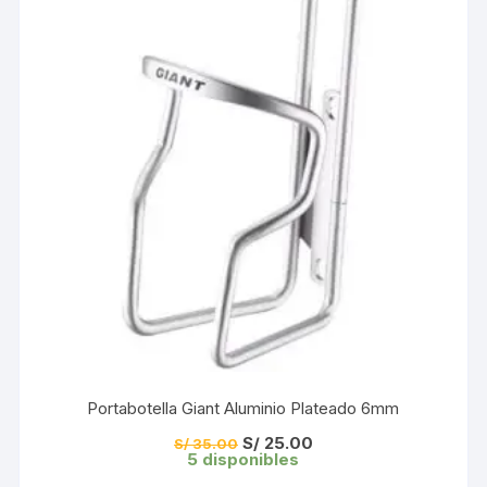
Portabotella Giant Aluminio Plateado 6mm
El
El
S/
25.00
S/
35.00
precio
precio
5 disponibles
original
actual