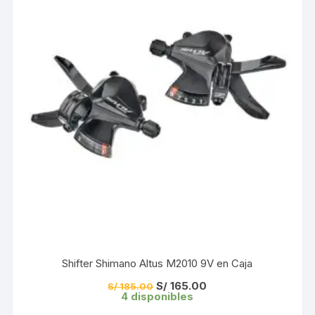
Shifter Shimano Altus M2010 9V en Caja
El
El
S/
165.00
S/
185.00
precio
precio
4 disponibles
original
actual