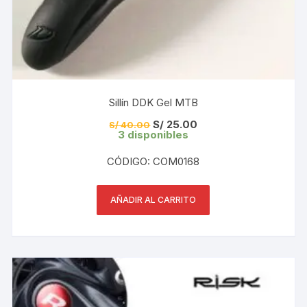
Sillín DDK Gel MTB
El
El
S/
25.00
S/
40.00
precio
precio
3 disponibles
original
actual
era:
es:
CÓDIGO: COM0168
S/ 40.00.
S/ 25.00.
AÑADIR AL CARRITO