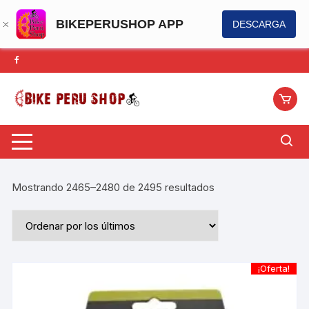
BIKEPERUSHOP APP
DESCARGA
Saltar
al
contenido
Ordenado
Mostrando 2465–2480 de 2495 resultados
por
los
últimos
¡Oferta!