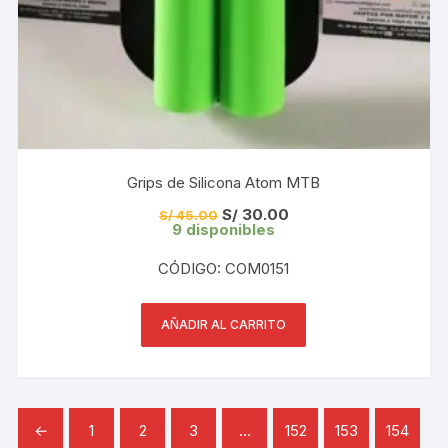
Grips de Silicona Atom MTB
El
El
S/
30.00
S/
45.00
precio
precio
9 disponibles
original
actual
era:
es:
CÓDIGO: COM0151
S/ 45.00.
S/ 30.00.
AÑADIR AL CARRITO
←
1
2
3
…
152
153
154