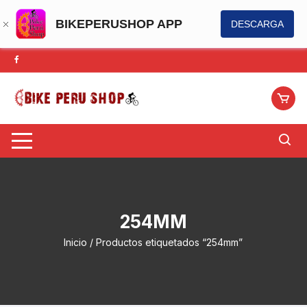
BIKEPERUSHOP APP
DESCARGA
Saltar
al
contenido
254MM
Inicio
/ Productos etiquetados “254mm”