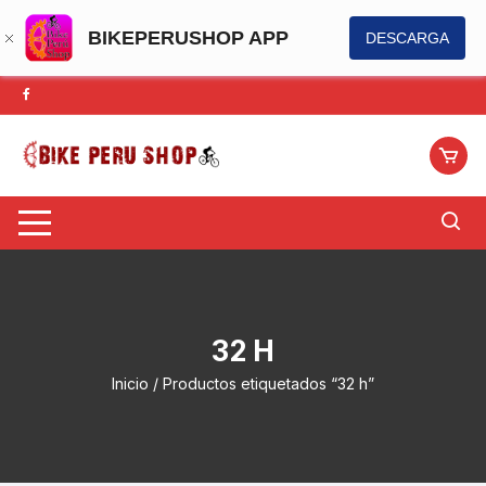
BIKEPERUSHOP APP
DESCARGA
Saltar
al
contenido
32 H
Inicio
/ Productos etiquetados “32 h”