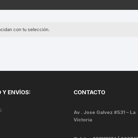
EQUIPOS GPS
ASIENTOS / SILLINES
EXTRACTOR DE EJE
PI
SELLADO
GORRAS ANTISUDOR
BIELAS
ZA
cidan con tu selección.
EXTRACTOR DE MISSI
GUANTES
LINK
TOPES Y TERMINALES
INFLADORES
EXTRACTOR DE PEDA
CABLES Y FUNDAS
LENTES
EXTRACTOR DE PIÑO
CADENA
LIMPIACADENA
EXTRACTOR DE TASA
CALAS
 Y ENVÍOS:
CONTACTO
LUCES
GRASA
CÁMARAS
:
MANGAS
Av . Jose Galvez #531 – La
JUEGO DE ALLEN
CANDADO DE CADENA
Victoria
/MISSINGLINK
MEDIDOR DE PRESIÓN
KIT DE LIMPIEZA