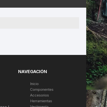
ERNERAS
PATILLAS MTB Y RUTA
NG
L
N
S
NAVEGACIÓN
Inicio
Componentes
Accesorios
Herramientas
Vestimenta