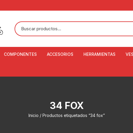
COMPONENTES
ACCESORIOS
HERRAMIENTAS
VE
ACEITE DE SUSPENSIÓN Y
BANDANAS
ALICATE CORTACABL
CA
SHOX
BOTELLAS
BALANZA DIGITAL
CO
ADAPTADOR DE DISCO
ZA
CADENA DE SEGURIDAD
DESMONTABLE DE LL
34 FOX
AJUSTE DE TIJAS
CO
CASCOS
EXTRACTOR DE BOT
Inicio
/ Productos etiquetados “34 fox”
BOTTOM BRACKET
BRACKET
CO
CINTA DE MANILLAR
AROS
EXTRACTOR DE CATA
CU