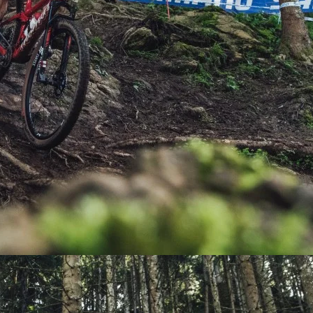
PEDALES
PIÑON
PLATOS
POTENCIA/CODO
RADIOS
ROLDANAS
SHIFTER
SILLINES
TIJA/TUBO DE ASIENTO