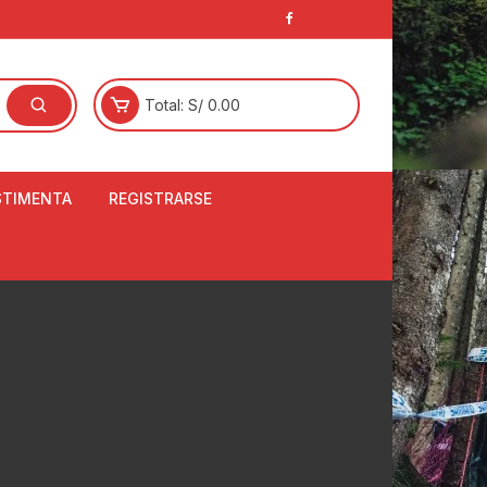
Total:
S/
0.00
STIMENTA
REGISTRARSE
E
LCETINES
BERTORES DE
PATILLAS
ANTAS
NJUNTO DE JERSEY
OM
RTAVIENTOS
LINA
LOTES