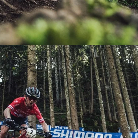
KIT DE TRANSMISIÓN
TORNILLOS
LÍQUIDO DE FRENO
VELOCIMETROS
LIQUIDO SELLANTES
LLANTAS
LUBRICANTE DE CADENA
MANILLAR / TIMÓN
MASAS
OTROS
PASTILLAS