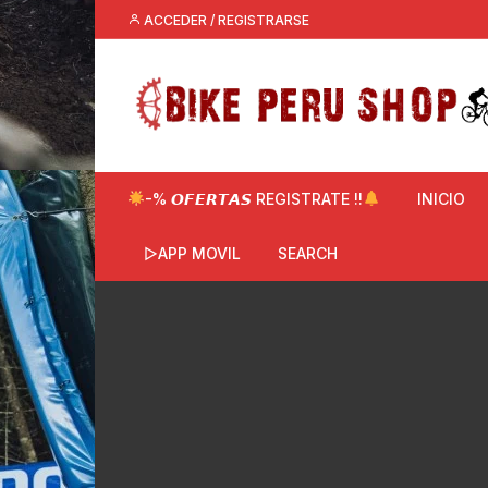
Saltar
ACCEDER / REGISTRARSE
al
contenido
-% 𝙊𝙁𝙀𝙍𝙏𝘼𝙎 REGISTRATE !!
INICIO
▷APP MOVIL
SEARCH