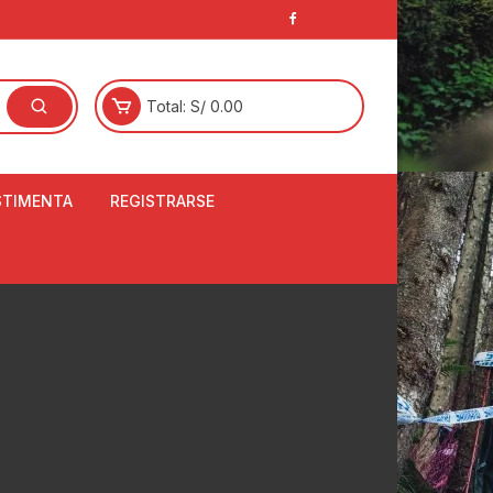
Total:
S/
0.00
STIMENTA
REGISTRARSE
E
LCETINES
BERTORES DE
PATILLAS
ANTAS
NJUNTO DE JERSEY
OM
RTAVIENTOS
LINA
LOTES