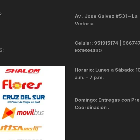
KIT DE TRANSMISIÓN
TORNILLOS
:
Av . Jose Galvez #531 – La
Victoria
LÍQUIDO DE FRENO
VELOCIMETROS
LIQUIDO SELLANTES
Celular: 951915174 | 96674
S:
931986430
LLANTAS
Horario: Lunes a Sábado: 1
LUBRICANTE DE CADENA
a.m. – 7 p.m.
MANILLAR / TIMÓN
Domingo: Entregas con Pre
MASAS
Coordinación .
OTROS
PASTILLAS