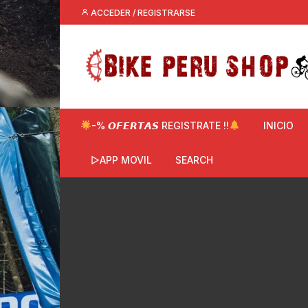
Saltar
ACCEDER / REGISTRARSE
al
contenido
-% 𝙊𝙁𝙀𝙍𝙏𝘼𝙎 REGISTRATE !!
INICIO
▷APP MOVIL
SEARCH