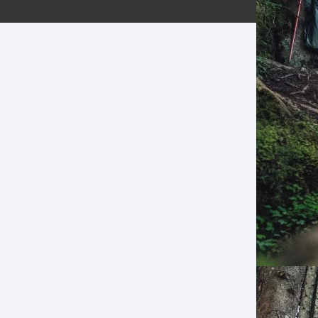
ERNERAS
PATILLAS MTB Y RUTA
NG
L
N
S