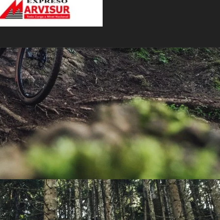
PEDALES
PIÑON
PLATOS
POTENCIA/CODO
RADIOS
ROLDANAS
SHIFTER
SILLINES
TIJA/TUBO DE ASIENTO