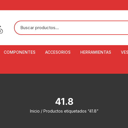
COMPONENTES
ACCESORIOS
HERRAMIENTAS
VE
ACEITE DE SUSPENSIÓN Y
BANDANAS
ALICATE CORTACABL
CA
SHOX
BOTELLAS
BALANZA DIGITAL
CO
ADAPTADOR DE DISCO
ZA
CADENA DE SEGURIDAD
DESMONTABLE DE LL
41.8
AJUSTE DE TIJAS
CO
CASCOS
EXTRACTOR DE BOT
Inicio
/ Productos etiquetados “41.8”
BOTTOM BRACKET
BRACKET
CO
CINTA DE MANILLAR
AROS
EXTRACTOR DE CATA
CU