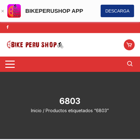
BIKEPERUSHOP APP
DESCARGA
Saltar
al
contenido
6803
Inicio
/ Productos etiquetados “6803”