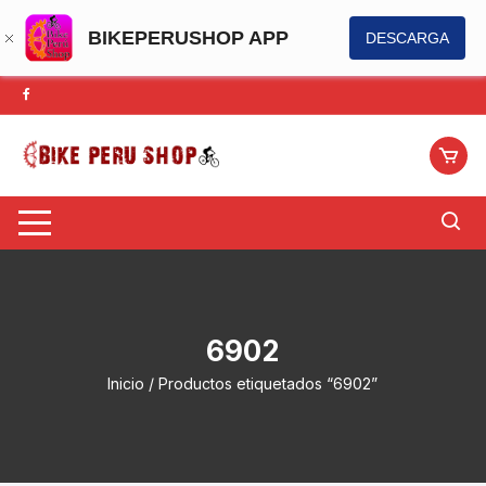
BIKEPERUSHOP APP
DESCARGA
Saltar
al
contenido
6902
Inicio
/ Productos etiquetados “6902”