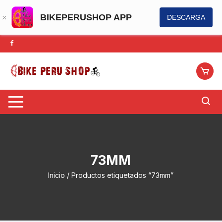
BIKEPERUSHOP APP
DESCARGA
Saltar
al
contenido
73MM
Inicio
/ Productos etiquetados “73mm”