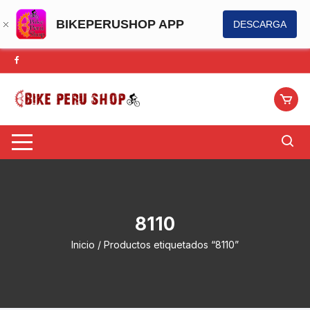
BIKEPERUSHOP APP
DESCARGA
Saltar
al
contenido
8110
Inicio
/ Productos etiquetados “8110”