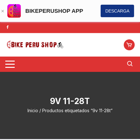
BIKEPERUSHOP APP
DESCARGA
Saltar
al
contenido
9V 11-28T
Inicio
/ Productos etiquetados “9v 11-28t”