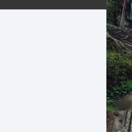
ERNERAS
PATILLAS MTB Y RUTA
NG
L
N
S