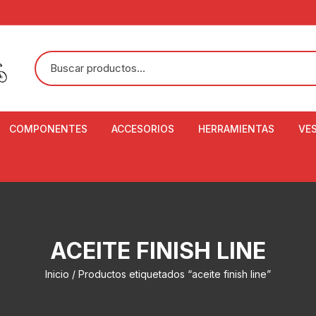
COMPONENTES
ACCESORIOS
HERRAMIENTAS
VE
ACEITE DE SUSPENSIÓN Y
BANDANAS
ALICATE CORTACABL
CA
SHOX
BOTELLAS
BALANZA DIGITAL
CO
ADAPTADOR DE DISCO
ZA
CADENA DE SEGURIDAD
DESMONTABLE DE LL
ACEITE FINISH LINE
AJUSTE DE TIJAS
CO
CASCOS
EXTRACTOR DE BOT
Inicio
/ Productos etiquetados “aceite finish line”
BOTTOM BRACKET
BRACKET
CO
CINTA DE MANILLAR
AROS
EXTRACTOR DE CATA
CU