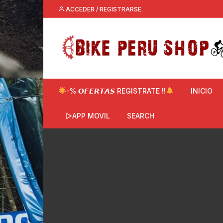
Saltar
ACCEDER / REGISTRARSE
al
contenido
-% 𝙊𝙁𝙀𝙍𝙏𝘼𝙎 REGISTRATE !!
INICIO
▷APP MOVIL
SEARCH