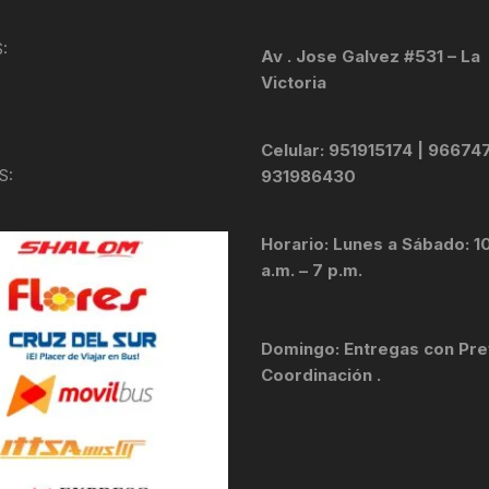
KIT DE TRANSMISIÓN
TORNILLOS
:
Av . Jose Galvez #531 – La
Victoria
LÍQUIDO DE FRENO
VELOCIMETROS
LIQUIDO SELLANTES
Celular: 951915174 | 96674
S:
931986430
LLANTAS
Horario: Lunes a Sábado: 1
LUBRICANTE DE CADENA
a.m. – 7 p.m.
MANILLAR / TIMÓN
Domingo: Entregas con Pre
MASAS
Coordinación .
OTROS
PASTILLAS