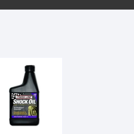
EQUIPOS GPS
ASIENTOS / SILLINES
EXTRACTOR DE EJE
PI
SELLADO
GORRAS ANTISUDOR
BIELAS
ZA
EXTRACTOR DE MISSI
GUANTES
LINK
TOPES Y TERMINALES
INFLADORES
EXTRACTOR DE PEDA
CABLES Y FUNDAS
LENTES
EXTRACTOR DE PIÑO
CADENA
LIMPIACADENA
EXTRACTOR DE TASA
CALAS
LUCES
GRASA
CÁMARAS
MANGAS
JUEGO DE ALLEN
CANDADO DE CADENA
/MISSINGLINK
MEDIDOR DE PRESIÓN
KIT DE LIMPIEZA