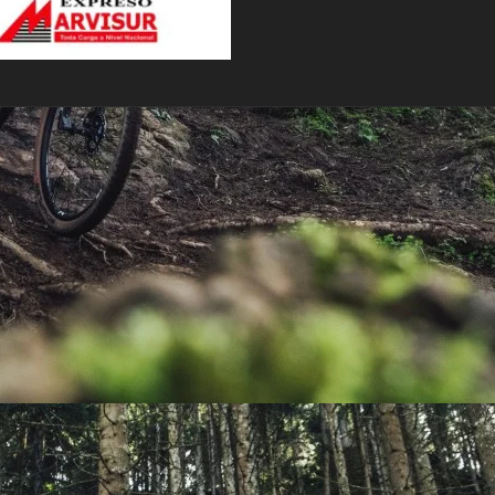
PEDALES
PIÑON
PLATOS
POTENCIA/CODO
RADIOS
ROLDANAS
SHIFTER
SILLINES
TIJA/TUBO DE ASIENTO