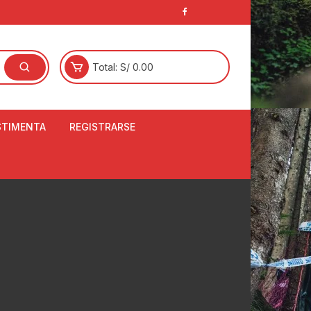
Total:
S/
0.00
STIMENTA
REGISTRARSE
E
LCETINES
BERTORES DE
PATILLAS
ANTAS
NJUNTO DE JERSEY
OM
RTAVIENTOS
LINA
LOTES