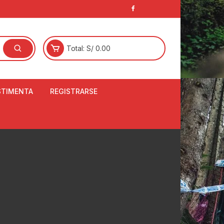
Total:
S/
0.00
STIMENTA
REGISTRARSE
E
LCETINES
BERTORES DE
PATILLAS
ANTAS
NJUNTO DE JERSEY
OM
RTAVIENTOS
LINA
LOTES