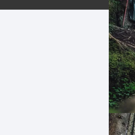
ERNERAS
PATILLAS MTB Y RUTA
NG
L
N
S