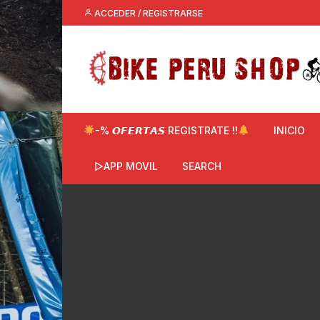
Saltar
ACCEDER / REGISTRARSE
al
contenido
-% 𝙊𝙁𝙀𝙍𝙏𝘼𝙎 REGISTRATE !!
INICIO
▷APP MOVIL
SEARCH