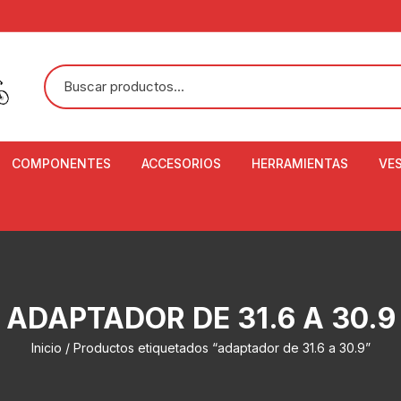
COMPONENTES
ACCESORIOS
HERRAMIENTAS
VE
ACEITE DE SUSPENSIÓN Y
BANDANAS
ALICATE CORTACABL
CA
SHOX
BOTELLAS
BALANZA DIGITAL
CO
ADAPTADOR DE DISCO
ZA
CADENA DE SEGURIDAD
DESMONTABLE DE LL
ADAPTADOR DE 31.6 A 30.9
AJUSTE DE TIJAS
CO
CASCOS
EXTRACTOR DE BOT
Inicio
/ Productos etiquetados “adaptador de 31.6 a 30.9”
BOTTOM BRACKET
BRACKET
CO
CINTA DE MANILLAR
AROS
EXTRACTOR DE CATA
CU