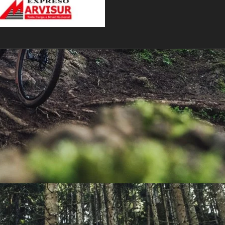
PEDALES
PIÑON
PLATOS
POTENCIA/CODO
RADIOS
ROLDANAS
SHIFTER
SILLINES
TIJA/TUBO DE ASIENTO