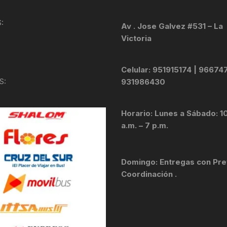
KIT DE TRANSMISIÓN
TORNILLOS
:
Av . Jose Galvez #531 – La
Victoria
LÍQUIDO DE FRENO
VELOCIMETROS
LIQUIDO SELLANTES
Celular: 951915174 | 96674
S:
931986430
LLANTAS
Horario: Lunes a Sábado: 1
LUBRICANTE DE CADENA
a.m. – 7 p.m.
MANILLAR / TIMÓN
Domingo: Entregas con Pre
MASAS
Coordinación .
OTROS
PASTILLAS