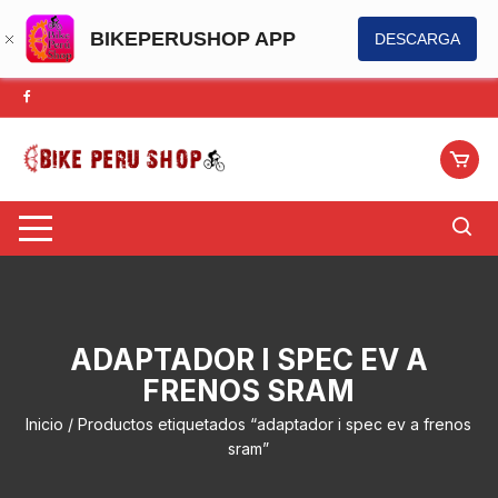
BIKEPERUSHOP APP
DESCARGA
Saltar
al
contenido
ADAPTADOR I SPEC EV A
FRENOS SRAM
Inicio
/ Productos etiquetados “adaptador i spec ev a frenos
sram”