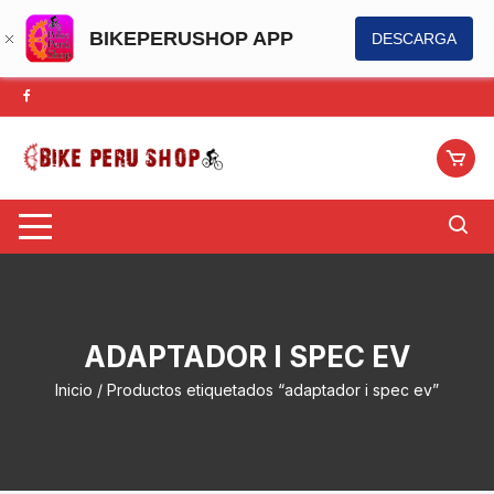
BIKEPERUSHOP APP
DESCARGA
Saltar
al
contenido
ADAPTADOR I SPEC EV
Inicio
/ Productos etiquetados “adaptador i spec ev”