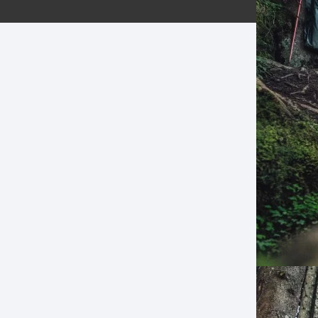
ERNERAS
PATILLAS MTB Y RUTA
NG
L
N
S