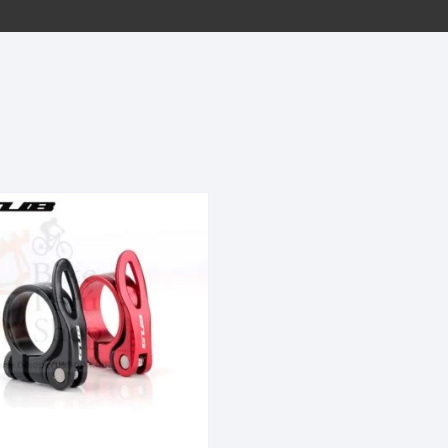
EQUIPOS GPS
ASIENTOS / SILLINES
EXTRACTOR DE EJE
PI
SELLADO
GORRAS ANTISUDOR
BIELAS
ZA
EXTRACTOR DE MISSI
GUANTES
LINK
TOPES Y TERMINALES
INFLADORES
EXTRACTOR DE PEDA
CABLES Y FUNDAS
LENTES
EXTRACTOR DE PIÑO
CADENA
LIMPIACADENA
EXTRACTOR DE TASA
CALAS
LUCES
GRASA
CÁMARAS
MANGAS
JUEGO DE ALLEN
CANDADO DE CADENA
/MISSINGLINK
MEDIDOR DE PRESIÓN
KIT DE LIMPIEZA