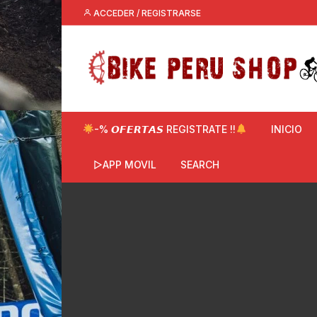
Saltar
ACCEDER / REGISTRARSE
al
contenido
-% 𝙊𝙁𝙀𝙍𝙏𝘼𝙎 REGISTRATE !!
INICIO
▷APP MOVIL
SEARCH