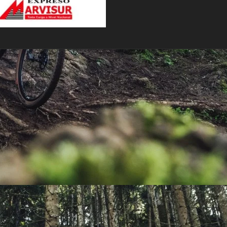
PEDALES
PIÑON
PLATOS
POTENCIA/CODO
RADIOS
ROLDANAS
SHIFTER
SILLINES
TIJA/TUBO DE ASIENTO