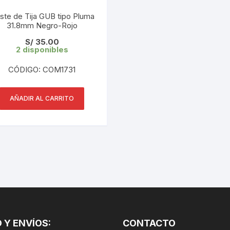
CINTA TUBELES
OTROS
KIT DE PURGADO
uste de Tija GUB tipo Pluma
31.8mm Negro-Rojo
CUADROS
PARCHES
KIT REPARADOR TUBE
S/
35.00
2 disponibles
DESCARRILADOR
PORTABOTELLAS
LLAVE DE NIPLES
CÓDIGO: COM1731
DESVIADOR
PORTACELULAR
MEDIDOR DE CADENA
DIRECCIÓN / TASAS
AÑADIR AL CARRITO
PORTAHERRAMIENTAS
OTROS
DISCO DE FRENO
PROTECTOR DE BIELA
SOPORTE DE
MANTENIMIENTO
FRENOS
PROTECTOR DE CUADRO
TRONCHACADENA
GRIPS / PUÑOS
PROTECTOR DE FRENO
GUIACADENA
TAPABARROS
 Y ENVÍOS:
HORQUILLA
CONTACTO
TIMBRE