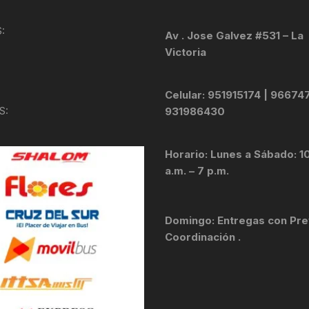
KIT DE TRANSMISIÓN
TORNILLOS
:
Av . Jose Galvez #531 – La
Victoria
LÍQUIDO DE FRENO
VELOCIMETROS
LIQUIDO SELLANTES
Celular: 951915174 | 96674
S:
931986430
LLANTAS
Horario: Lunes a Sábado: 1
LUBRICANTE DE CADENA
a.m. – 7 p.m.
MANILLAR / TIMÓN
Domingo: Entregas con Pre
MASAS
Coordinación .
OTROS
PASTILLAS