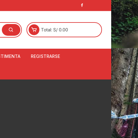
Total:
S/
0.00
STIMENTA
REGISTRARSE
E
LCETINES
BERTORES DE
PATILLAS
ANTAS
NJUNTO DE JERSEY
OM
RTAVIENTOS
LINA
LOTES