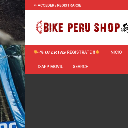
Saltar
ACCEDER / REGISTRARSE
al
contenido
-% 𝙊𝙁𝙀𝙍𝙏𝘼𝙎 REGISTRATE !!
INICIO
▷APP MOVIL
SEARCH