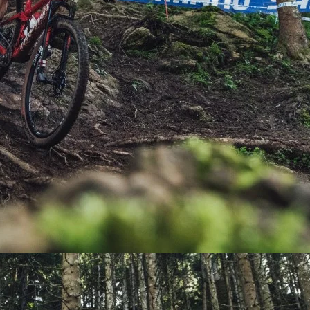
PEDALES
PIÑON
PLATOS
POTENCIA/CODO
RADIOS
ROLDANAS
SHIFTER
SILLINES
TIJA/TUBO DE ASIENTO