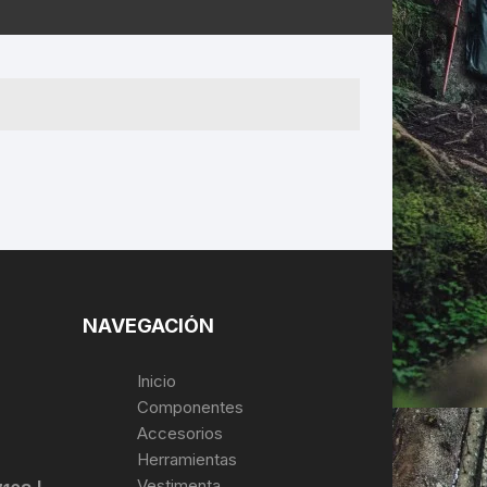
ERNERAS
PATILLAS MTB Y RUTA
NG
L
N
S
NAVEGACIÓN
Inicio
Componentes
Accesorios
Herramientas
Vestimenta