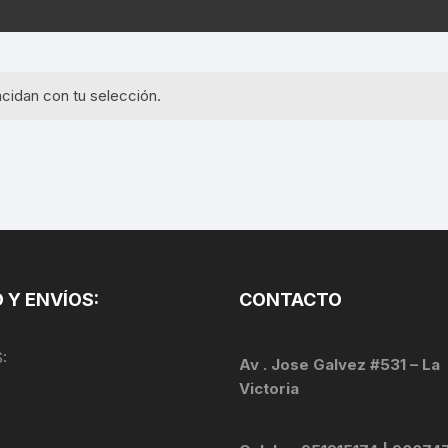
EQUIPOS GPS
ASIENTOS / SILLINES
EXTRACTOR DE EJE
PI
SELLADO
GORRAS ANTISUDOR
BIELAS
ZA
cidan con tu selección.
EXTRACTOR DE MISSI
GUANTES
LINK
TOPES Y TERMINALES
INFLADORES
EXTRACTOR DE PEDA
CABLES Y FUNDAS
LENTES
EXTRACTOR DE PIÑO
CADENA
LIMPIACADENA
EXTRACTOR DE TASA
CALAS
 Y ENVÍOS:
CONTACTO
LUCES
GRASA
CÁMARAS
:
MANGAS
Av . Jose Galvez #531 – La
JUEGO DE ALLEN
CANDADO DE CADENA
Victoria
/MISSINGLINK
MEDIDOR DE PRESIÓN
KIT DE LIMPIEZA