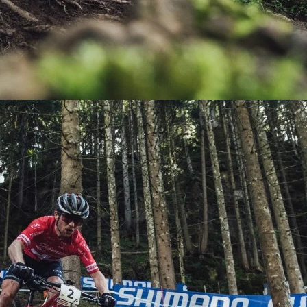
KIT DE TRANSMISIÓN
TORNILLOS
LÍQUIDO DE FRENO
VELOCIMETROS
LIQUIDO SELLANTES
LLANTAS
LUBRICANTE DE CADENA
MANILLAR / TIMÓN
MASAS
OTROS
PASTILLAS