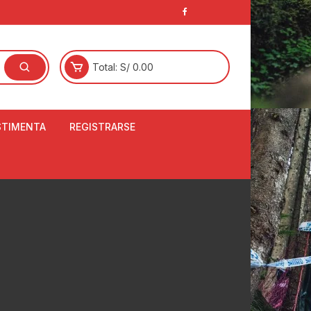
Total:
S/
0.00
STIMENTA
REGISTRARSE
E
LCETINES
BERTORES DE
PATILLAS
ANTAS
NJUNTO DE JERSEY
OM
RTAVIENTOS
LINA
LOTES