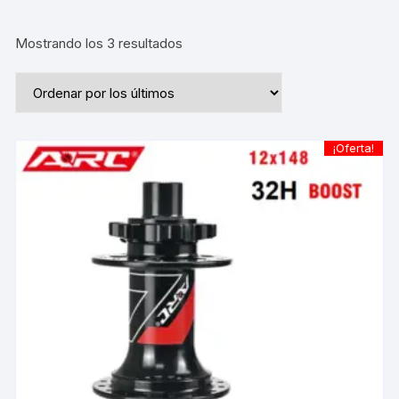
Ordenado
Mostrando los 3 resultados
por
los
últimos
¡Oferta!