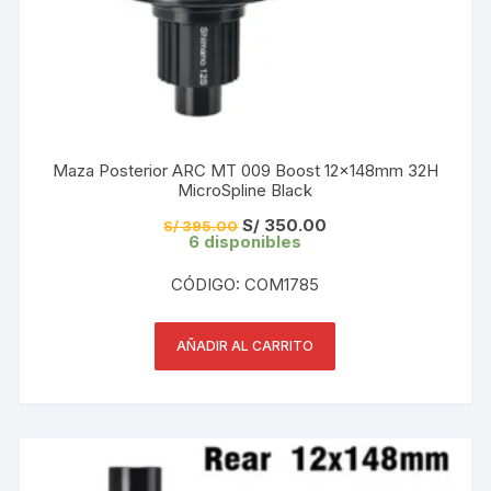
Maza Posterior ARC MT 009 Boost 12x148mm 32H
MicroSpline Black
El
El
S/
350.00
S/
395.00
precio
precio
6 disponibles
original
actual
era:
es:
CÓDIGO: COM1785
S/ 395.00.
S/ 350.00.
AÑADIR AL CARRITO