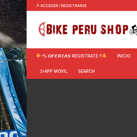
Saltar
ACCEDER / REGISTRARSE
al
contenido
-% 𝙊𝙁𝙀𝙍𝙏𝘼𝙎 REGISTRATE !!
INICIO
▷APP MOVIL
SEARCH