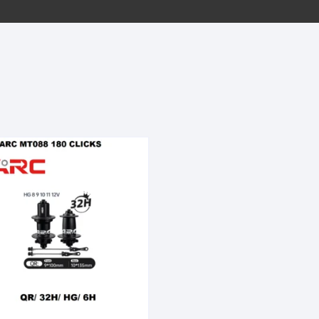
EQUIPOS GPS
ASIENTOS / SILLINES
EXTRACTOR DE EJE
PI
SELLADO
GORRAS ANTISUDOR
BIELAS
ZA
EXTRACTOR DE MISSI
GUANTES
LINK
TOPES Y TERMINALES
INFLADORES
EXTRACTOR DE PEDA
CABLES Y FUNDAS
LENTES
EXTRACTOR DE PIÑO
CADENA
LIMPIACADENA
EXTRACTOR DE TASA
CALAS
LUCES
GRASA
CÁMARAS
MANGAS
JUEGO DE ALLEN
CANDADO DE CADENA
/MISSINGLINK
MEDIDOR DE PRESIÓN
KIT DE LIMPIEZA