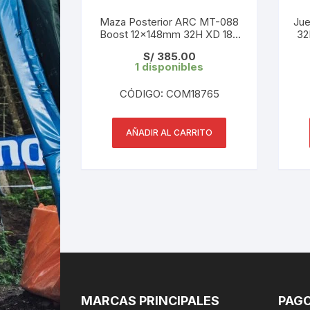
Maza Posterior ARC MT-088
Ju
Boost 12x148mm 32H XD 180
32
Clicks Negro Modelo Nuevo
S/
385.00
2026
1 disponibles
CÓDIGO: COM18765
AÑADIR AL CARRITO
MARCAS PRINCIPALES
PAGO