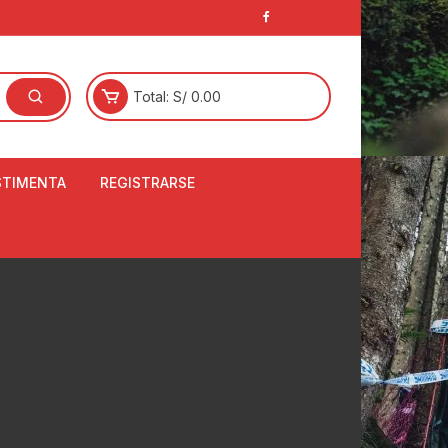
Total:
S/
0.00
STIMENTA
REGISTRARSE
E
LCETINES
BERTORES DE
PATILLAS
ANTAS
NJUNTO DE JERSEY
OM
RTAVIENTOS
LINA
LOTES