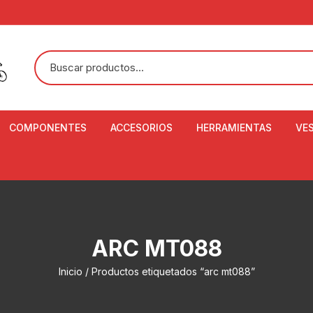
COMPONENTES
ACCESORIOS
HERRAMIENTAS
VE
ACEITE DE SUSPENSIÓN Y
BANDANAS
ALICATE CORTACABL
CA
SHOX
BOTELLAS
BALANZA DIGITAL
CO
ADAPTADOR DE DISCO
ZA
CADENA DE SEGURIDAD
DESMONTABLE DE LL
ARC MT088
AJUSTE DE TIJAS
CO
CASCOS
EXTRACTOR DE BOT
Inicio
/ Productos etiquetados “arc mt088”
BOTTOM BRACKET
BRACKET
CO
CINTA DE MANILLAR
AROS
EXTRACTOR DE CATA
CU