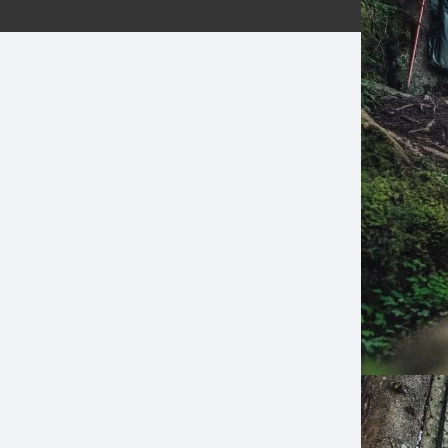
ERNERAS
PATILLAS MTB Y RUTA
NG
L
N
S