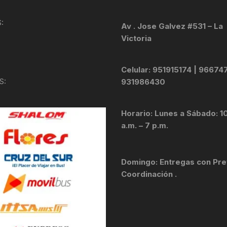
KIT DE TRANSMISIÓN
TORNILLOS
:
Av . Jose Galvez #531 – La
Victoria
LÍQUIDO DE FRENO
VELOCIMETROS
LIQUIDO SELLANTES
Celular: 951915174 | 96674
S:
931986430
LLANTAS
Horario: Lunes a Sábado: 1
LUBRICANTE DE CADENA
a.m. – 7 p.m.
MANILLAR / TIMÓN
Domingo: Entregas con Pre
MASAS
Coordinación .
OTROS
PASTILLAS