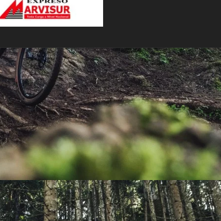
PEDALES
PIÑON
PLATOS
POTENCIA/CODO
RADIOS
ROLDANAS
SHIFTER
SILLINES
TIJA/TUBO DE ASIENTO