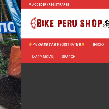
Saltar
ACCEDER / REGISTRARSE
al
contenido
-% 𝙊𝙁𝙀𝙍𝙏𝘼𝙎 REGISTRATE !!
INICIO
▷APP MOVIL
SEARCH