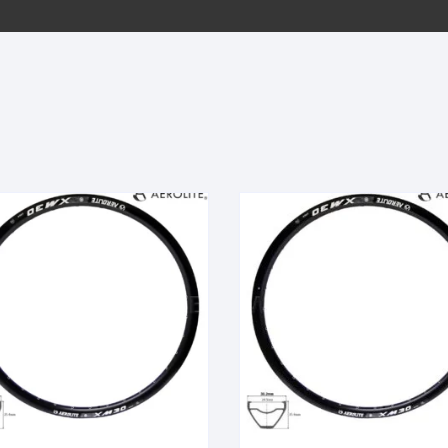
EQUIPOS GPS
ASIENTOS / SILLINES
EXTRACTOR DE EJE
PI
SELLADO
GORRAS ANTISUDOR
BIELAS
ZA
EXTRACTOR DE MISSI
GUANTES
LINK
TOPES Y TERMINALES
INFLADORES
EXTRACTOR DE PEDA
CABLES Y FUNDAS
LENTES
EXTRACTOR DE PIÑO
CADENA
LIMPIACADENA
EXTRACTOR DE TASA
CALAS
LUCES
GRASA
CÁMARAS
MANGAS
JUEGO DE ALLEN
CANDADO DE CADENA
/MISSINGLINK
MEDIDOR DE PRESIÓN
KIT DE LIMPIEZA