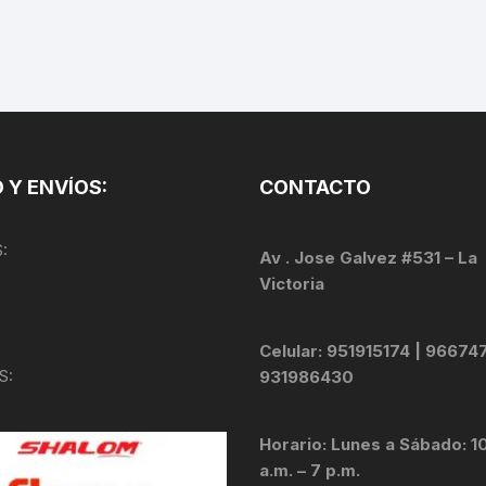
TOPES Y TERMINALES
VÁLVULAS TUBELES
 Y ENVÍOS:
CONTACTO
:
Av . Jose Galvez #531 – La
Victoria
Celular: 951915174 | 96674
S:
931986430
Horario: Lunes a Sábado: 1
a.m. – 7 p.m.