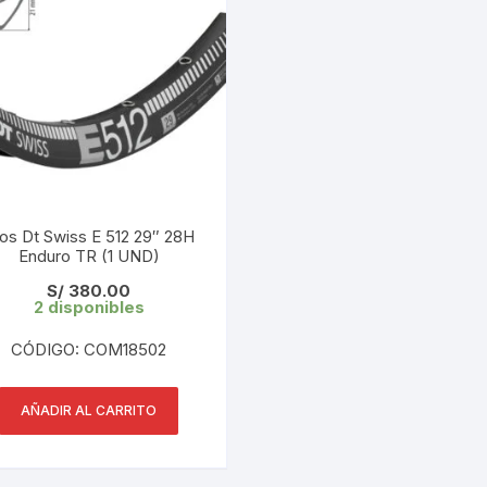
PEDALES
PIÑON
PLATOS
POTENCIA/CODO
RADIOS
os Dt Swiss E 512 29″ 28H
Enduro TR (1 UND)
ROLDANAS
S/
380.00
2 disponibles
SHIFTER
CÓDIGO: COM18502
SILLINES
AÑADIR AL CARRITO
TIJA/TUBO DE ASIENTO