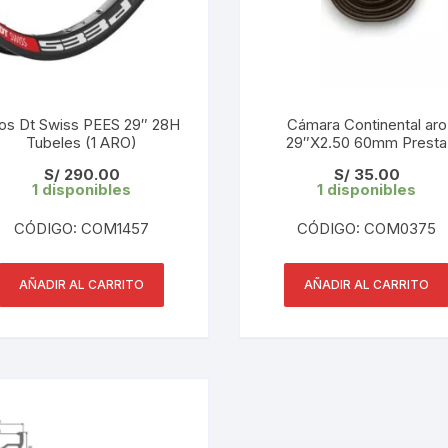
KIT DE TRANSMISIÓN
TORNILLOS
LÍQUIDO DE FRENO
VELOCIMETROS
os Dt Swiss PEES 29″ 28H
Cámara Continental aro
LIQUIDO SELLANTES
Tubeles (1 ARO)
29″X2.50 60mm Presta
S/
290.00
S/
35.00
LLANTAS
1 disponibles
1 disponibles
LUBRICANTE DE CADENA
CÓDIGO: COM1457
CÓDIGO: COM0375
MANILLAR / TIMÓN
AÑADIR AL CARRITO
AÑADIR AL CARRITO
MASAS
OTROS
PASTILLAS