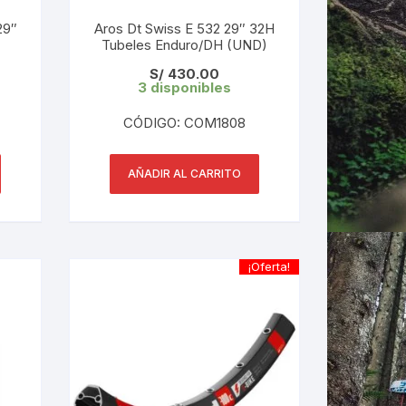
29″
Aros Dt Swiss E 532 29″ 32H
Tubeles Enduro/DH (UND)
LES
S/
430.00
3 disponibles
CÓDIGO: COM1808
AÑADIR AL CARRITO
¡Oferta!