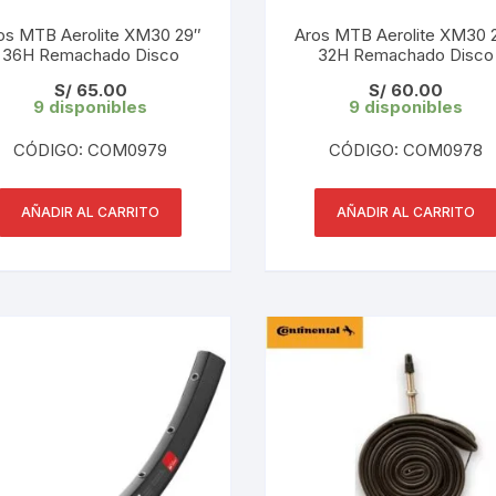
CINTA TUBELES
OTROS
KIT DE PURGADO
os MTB Aerolite XM30 29″
Aros MTB Aerolite XM30 
36H Remachado Disco
CUADROS
32H Remachado Disco
PARCHES
KIT REPARADOR TUBE
S/
65.00
S/
60.00
9 disponibles
9 disponibles
DESCARRILADOR
PORTABOTELLAS
LLAVE DE NIPLES
CÓDIGO: COM0979
CÓDIGO: COM0978
DESVIADOR
PORTACELULAR
MEDIDOR DE CADENA
DIRECCIÓN / TASAS
AÑADIR AL CARRITO
AÑADIR AL CARRITO
PORTAHERRAMIENTAS
OTROS
DISCO DE FRENO
PROTECTOR DE BIELA
SOPORTE DE
MANTENIMIENTO
FRENOS
PROTECTOR DE CUADRO
TRONCHACADENA
GRIPS / PUÑOS
PROTECTOR DE FRENO
GUIACADENA
TAPABARROS
HORQUILLA
TIMBRE