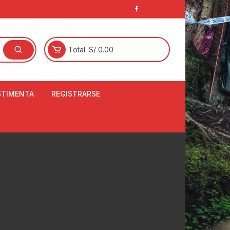
Total:
S/
0.00
STIMENTA
REGISTRARSE
E
LCETINES
BERTORES DE
PATILLAS
ANTAS
NJUNTO DE JERSEY
OM
RTAVIENTOS
LINA
LOTES