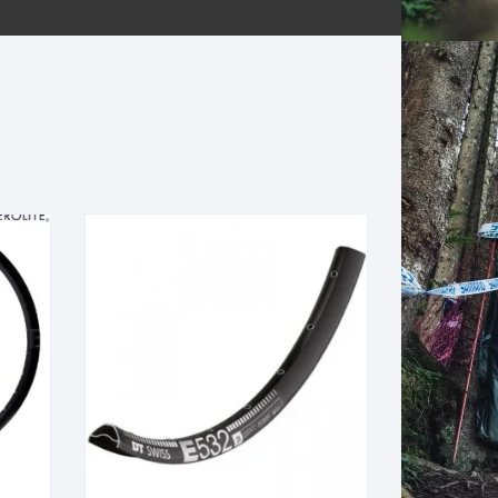
ERNERAS
PATILLAS MTB Y RUTA
NG
L
N
S