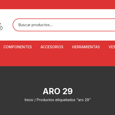
COMPONENTES
ACCESORIOS
HERRAMIENTAS
VE
ACEITE DE SUSPENSIÓN Y
BANDANAS
ALICATE CORTACABL
CA
SHOX
BOTELLAS
BALANZA DIGITAL
CO
ADAPTADOR DE DISCO
ZA
CADENA DE SEGURIDAD
DESMONTABLE DE LL
ARO 29
AJUSTE DE TIJAS
CO
CASCOS
EXTRACTOR DE BOT
Inicio
/ Productos etiquetados “aro 29”
BOTTOM BRACKET
BRACKET
CO
CINTA DE MANILLAR
AROS
EXTRACTOR DE CATA
CU