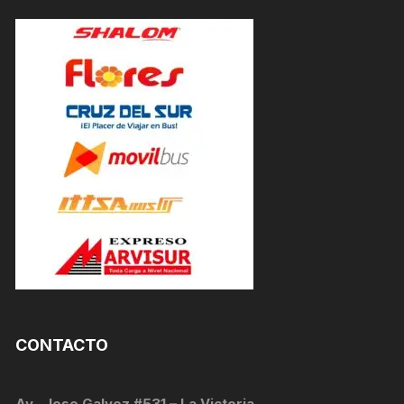
CONTACTO
Av . Jose Galvez #531 – La Victoria