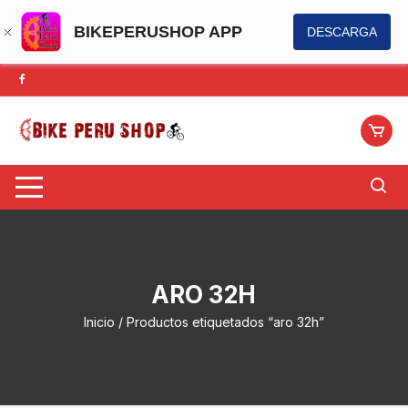
BIKEPERUSHOP APP
DESCARGA
Saltar
al
contenido
ARO 32H
Inicio
/ Productos etiquetados “aro 32h”