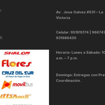
KIT DE TRANSMISIÓN
TORNILLOS
:
Av . Jose Galvez #531 – La
Victoria
LÍQUIDO DE FRENO
VELOCIMETROS
LIQUIDO SELLANTES
Celular: 951915174 | 96674
S:
931986430
LLANTAS
Horario: Lunes a Sábado: 1
LUBRICANTE DE CADENA
a.m. – 7 p.m.
MANILLAR / TIMÓN
Domingo: Entregas con Pre
MASAS
Coordinación .
OTROS
PASTILLAS