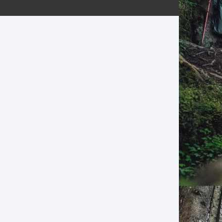
ERNERAS
PATILLAS MTB Y RUTA
NG
L
N
S