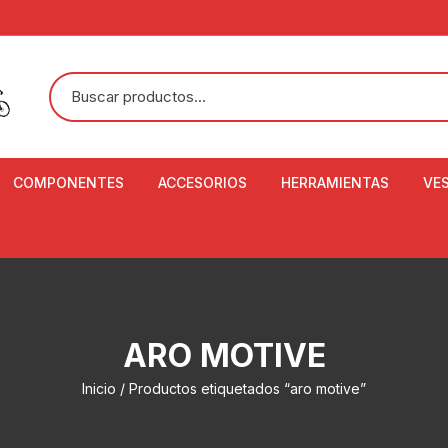
COMPONENTES
ACCESORIOS
HERRAMIENTAS
VE
ACEITE DE SUSPENSIÓN Y
BANDANAS
ALICATE CORTACABL
CA
SHOX
BOTELLAS
BALANZA DIGITAL
CO
ADAPTADOR DE DISCO
ZA
CADENA DE SEGURIDAD
DESMONTABLE DE LL
ARO MOTIVE
AJUSTE DE TIJAS
CO
CASCOS
EXTRACTOR DE BOT
Inicio
/ Productos etiquetados “aro motive”
BOTTOM BRACKET
BRACKET
CO
CINTA DE MANILLAR
AROS
EXTRACTOR DE CATA
CU