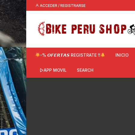
Saltar
ACCEDER / REGISTRARSE
al
contenido
-% 𝙊𝙁𝙀𝙍𝙏𝘼𝙎 REGISTRATE !!
INICIO
▷APP MOVIL
SEARCH