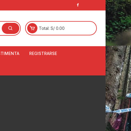
Total:
S/
0.00
STIMENTA
REGISTRARSE
E
LCETINES
BERTORES DE
PATILLAS
ANTAS
NJUNTO DE JERSEY
OM
RTAVIENTOS
LINA
LOTES