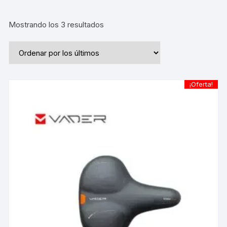
Ordenado
Mostrando los 3 resultados
por
los
últimos
¡Oferta!