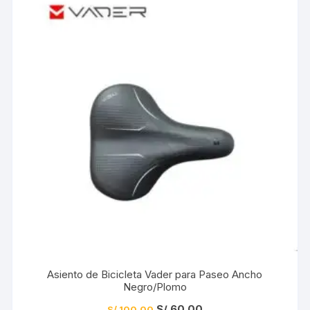
Asiento de Bicicleta Vader para Paseo Ancho
Negro/Plomo
El
El
S/
60.00
S/
100.00