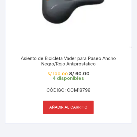
Asiento de Bicicleta Vader para Paseo Ancho
Negro/Rojo Antiprostatico
El
El
S/
60.00
S/
100.00
precio
precio
4 disponibles
original
actual
era:
es:
CÓDIGO: COM18798
S/ 100.00.
S/ 60.00.
AÑADIR AL CARRITO