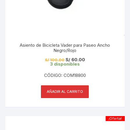
Asiento de Bicicleta Vader para Paseo Ancho
Negro/Rojo
El
El
S/
60.00
S/
100.00
precio
precio
3 disponibles
original
actual
era:
es:
CÓDIGO: COM18800
S/ 100.00.
S/ 60.00.
AÑADIR AL CARRITO
¡Oferta!