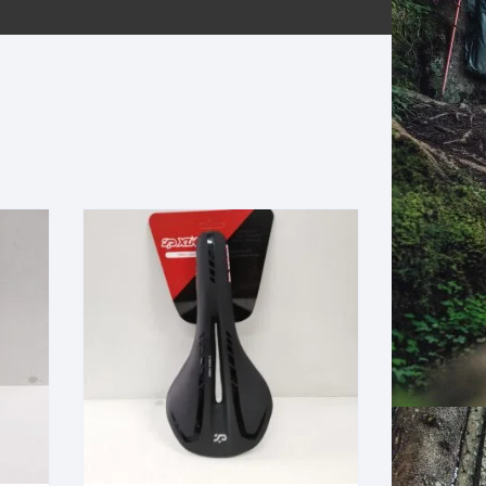
ERNERAS
PATILLAS MTB Y RUTA
NG
L
N
S