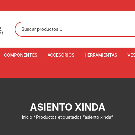
COMPONENTES
ACCESORIOS
HERRAMIENTAS
VE
ACEITE DE SUSPENSIÓN Y
BANDANAS
ALICATE CORTACABL
CA
SHOX
BOTELLAS
BALANZA DIGITAL
CO
ADAPTADOR DE DISCO
ZA
CADENA DE SEGURIDAD
DESMONTABLE DE LL
ASIENTO XINDA
AJUSTE DE TIJAS
CO
CASCOS
EXTRACTOR DE BOT
Inicio
/ Productos etiquetados “asiento xinda”
BOTTOM BRACKET
BRACKET
CO
CINTA DE MANILLAR
AROS
EXTRACTOR DE CATA
CU