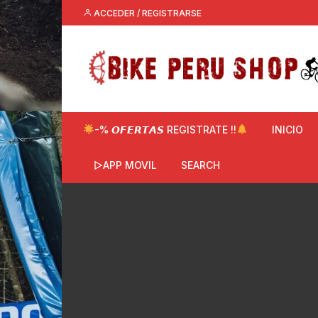
Saltar
ACCEDER / REGISTRARSE
al
contenido
-% 𝙊𝙁𝙀𝙍𝙏𝘼𝙎 REGISTRATE !!
INICIO
▷APP MOVIL
SEARCH