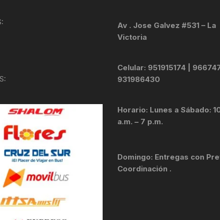
KIT DE TRANSMISIÓN
TORNILLOS
:
Av . Jose Galvez #531 – La
Victoria
LÍQUIDO DE FRENO
VELOCIMETROS
LIQUIDO SELLANTES
Celular: 951915174 | 96674
S:
931986430
LLANTAS
Horario: Lunes a Sábado: 1
LUBRICANTE DE CADENA
a.m. – 7 p.m.
MANILLAR / TIMÓN
Domingo: Entregas con Pre
MASAS
Coordinación .
OTROS
PASTILLAS