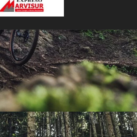
PEDALES
PIÑON
PLATOS
POTENCIA/CODO
RADIOS
ROLDANAS
SHIFTER
SILLINES
TIJA/TUBO DE ASIENTO