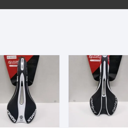
EQUIPOS GPS
ASIENTOS / SILLINES
EXTRACTOR DE EJE
PI
SELLADO
GORRAS ANTISUDOR
BIELAS
ZA
EXTRACTOR DE MISSI
GUANTES
LINK
TOPES Y TERMINALES
INFLADORES
EXTRACTOR DE PEDA
CABLES Y FUNDAS
LENTES
EXTRACTOR DE PIÑO
CADENA
LIMPIACADENA
EXTRACTOR DE TASA
CALAS
LUCES
GRASA
CÁMARAS
MANGAS
JUEGO DE ALLEN
CANDADO DE CADENA
/MISSINGLINK
MEDIDOR DE PRESIÓN
KIT DE LIMPIEZA