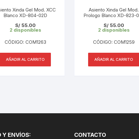
CINTA TUBELES
OTROS
KIT DE PURGADO
iento Xinda Gel Mod. XCC
Asiento Xinda Gel Mod.
Blanco XD-804-02D
CUADROS
Prologo Blanco XD-823-
PARCHES
KIT REPARADOR TUBE
S/
55.00
S/
55.00
2 disponibles
2 disponibles
DESCARRILADOR
PORTABOTELLAS
LLAVE DE NIPLES
CÓDIGO: COM1263
CÓDIGO: COM1259
DESVIADOR
PORTACELULAR
MEDIDOR DE CADENA
DIRECCIÓN / TASAS
AÑADIR AL CARRITO
AÑADIR AL CARRITO
PORTAHERRAMIENTAS
OTROS
DISCO DE FRENO
PROTECTOR DE BIELA
SOPORTE DE
MANTENIMIENTO
FRENOS
PROTECTOR DE CUADRO
TRONCHACADENA
GRIPS / PUÑOS
PROTECTOR DE FRENO
GUIACADENA
TAPABARROS
 Y ENVÍOS:
HORQUILLA
CONTACTO
TIMBRE