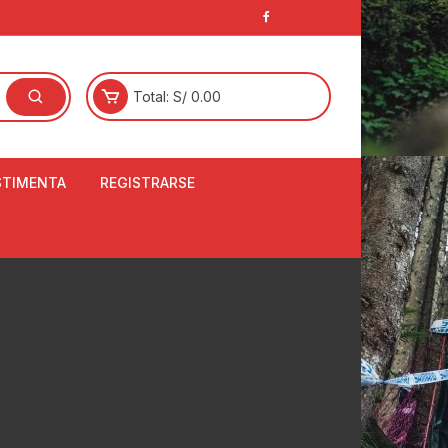
Total:
S/
0.00
STIMENTA
REGISTRARSE
E
LCETINES
BERTORES DE
PATILLAS
ANTAS
NJUNTO DE JERSEY
OM
RTAVIENTOS
LINA
LOTES