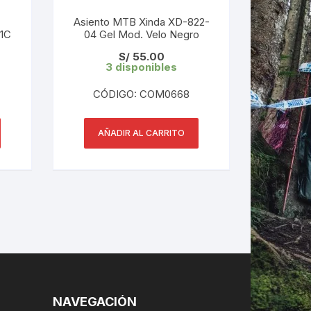
Asiento MTB Xinda XD-822-
01C
04 Gel Mod. Velo Negro
LES
S/
55.00
3 disponibles
CÓDIGO: COM0668
AÑADIR AL CARRITO
NAVEGACIÓN