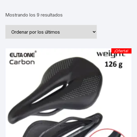
Ordenado
Mostrando los 9 resultados
por
los
últimos
¡Oferta!