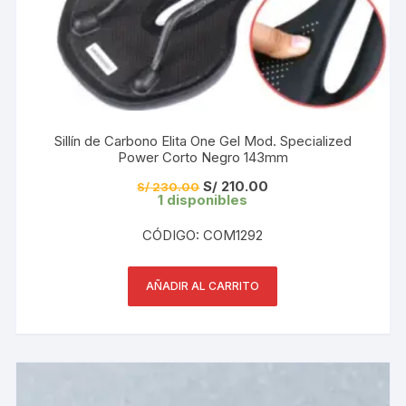
Sillín de Carbono Elita One Gel Mod. Specialized
Power Corto Negro 143mm
El
El
S/
210.00
S/
230.00
precio
precio
1 disponibles
original
actual
era:
es:
CÓDIGO: COM1292
S/ 230.00.
S/ 210.00.
AÑADIR AL CARRITO