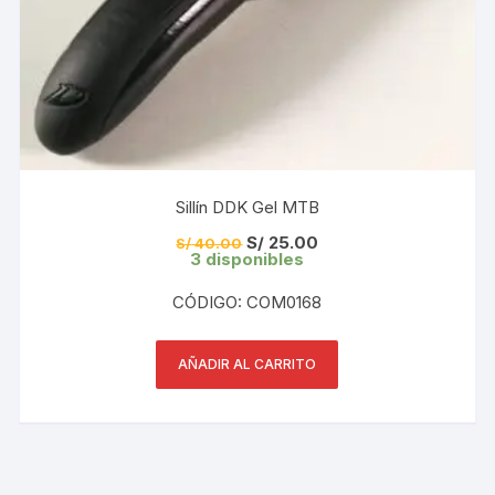
Sillín DDK Gel MTB
El
El
S/
25.00
S/
40.00
precio
precio
3 disponibles
original
actual
era:
es:
CÓDIGO: COM0168
S/ 40.00.
S/ 25.00.
AÑADIR AL CARRITO