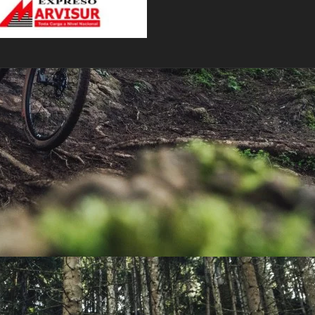
PEDALES
PIÑON
PLATOS
POTENCIA/CODO
RADIOS
ROLDANAS
SHIFTER
SILLINES
TIJA/TUBO DE ASIENTO