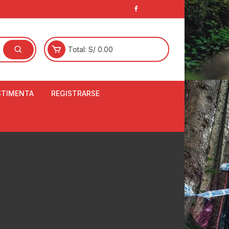
Total:
S/
0.00
STIMENTA
REGISTRARSE
E
LCETINES
BERTORES DE
PATILLAS
ANTAS
NJUNTO DE JERSEY
OM
RTAVIENTOS
LINA
LOTES