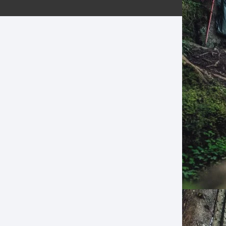
ERNERAS
PATILLAS MTB Y RUTA
NG
L
N
S