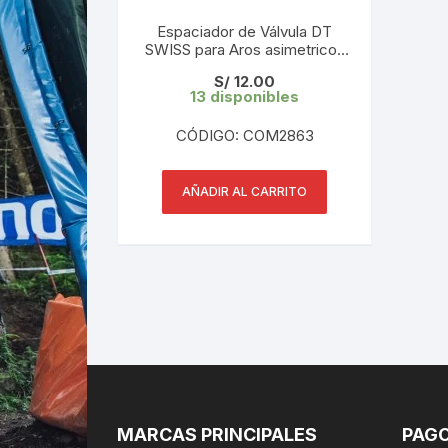
Espaciador de Válvula DT
SWISS para Aros asimetricos
(1 und)
S/
12.00
13 disponibles
CÓDIGO: COM2863
AÑADIR AL CARRITO
MARCAS PRINCIPALES
PAGO