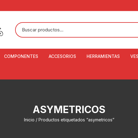
COMPONENTES
ACCESORIOS
HERRAMIENTAS
VE
ACEITE DE SUSPENSIÓN Y
BANDANAS
ALICATE CORTACABL
CA
SHOX
BOTELLAS
BALANZA DIGITAL
CO
ADAPTADOR DE DISCO
ZA
CADENA DE SEGURIDAD
DESMONTABLE DE LL
ASYMETRICOS
AJUSTE DE TIJAS
CO
CASCOS
EXTRACTOR DE BOT
Inicio
/ Productos etiquetados “asymetricos”
BOTTOM BRACKET
BRACKET
CO
CINTA DE MANILLAR
AROS
EXTRACTOR DE CATA
CU