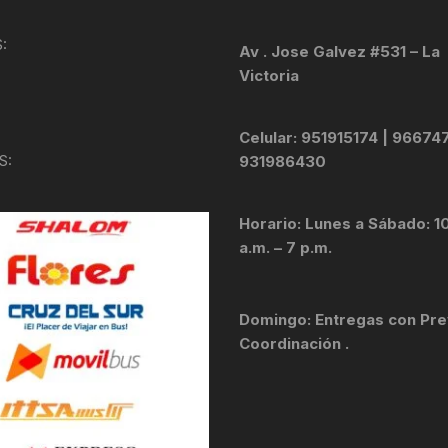
KIT DE TRANSMISIÓN
TORNILLOS
:
Av . Jose Galvez #531 – La
Victoria
LÍQUIDO DE FRENO
VELOCIMETROS
LIQUIDO SELLANTES
Celular: 951915174 | 96674
S:
931986430
LLANTAS
Horario: Lunes a Sábado: 1
LUBRICANTE DE CADENA
a.m. – 7 p.m.
MANILLAR / TIMÓN
Domingo: Entregas con Pre
MASAS
Coordinación .
OTROS
PASTILLAS