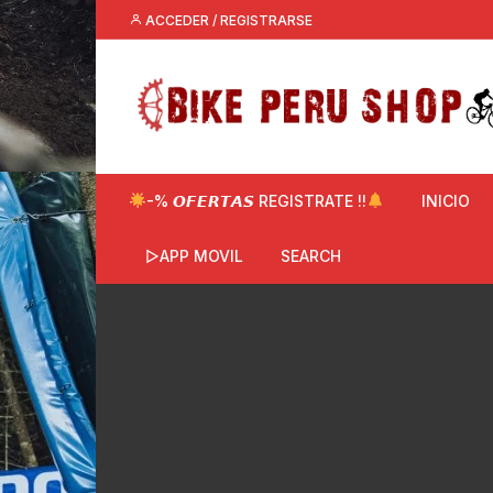
Saltar
ACCEDER / REGISTRARSE
al
contenido
-% 𝙊𝙁𝙀𝙍𝙏𝘼𝙎 REGISTRATE !!
INICIO
▷APP MOVIL
SEARCH