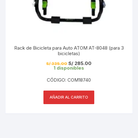
Rack de Bicicleta para Auto ATOM AT-8048 (para 3
bicicletas)
El
El
S/
285.00
S/
335.00
precio
precio
1 disponibles
original
actual
era:
es:
CÓDIGO: COM18740
S/ 335.00.
S/ 285.00.
AÑADIR AL CARRITO