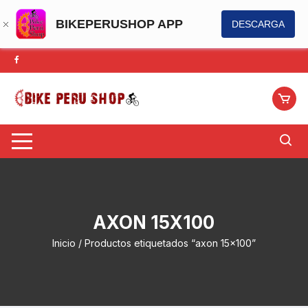
BIKEPERUSHOP APP
DESCARGA
Saltar
al
contenido
AXON 15X100
Inicio
/ Productos etiquetados “axon 15x100”