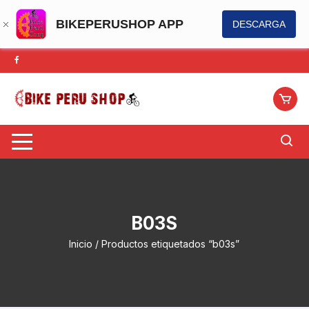
BIKEPERUSHOP APP
DESCARGA
Saltar
al
contenido
B03S
Inicio
/ Productos etiquetados “b03s”