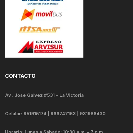
CONTACTO
Av . Jose Galvez #531 – La Victoria
Celular: 951915174 | 966747163 | 931986430
Horario: Lunes a Sábado: 10:30 a.m. – 7 p.m.