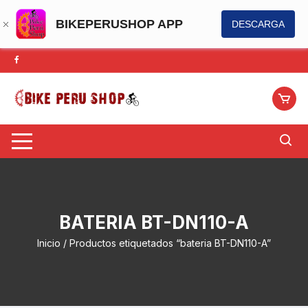
BIKEPERUSHOP APP
DESCARGA
Saltar
al
contenido
BATERIA BT-DN110-A
Inicio
/ Productos etiquetados “bateria BT-DN110-A”