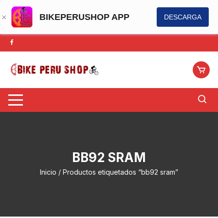
BIKEPERUSHOP APP
DESCARGA
Saltar
al
contenido
BB92 SRAM
Inicio
/ Productos etiquetados “bb92 sram”