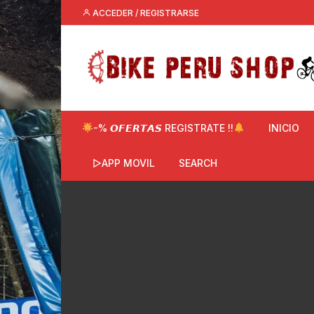
Saltar
ACCEDER / REGISTRARSE
al
contenido
-% 𝙊𝙁𝙀𝙍𝙏𝘼𝙎 REGISTRATE !!
INICIO
▷APP MOVIL
SEARCH