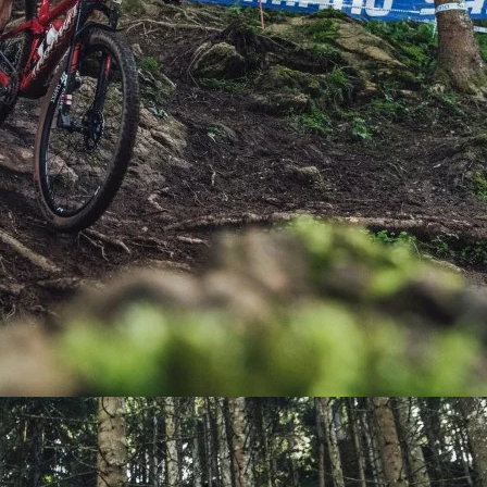
PEDALES
PIÑON
PLATOS
POTENCIA/CODO
RADIOS
ROLDANAS
SHIFTER
SILLINES
TIJA/TUBO DE ASIENTO