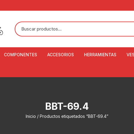
COMPONENTES
ACCESORIOS
HERRAMIENTAS
VE
ACEITE DE SUSPENSIÓN Y
BANDANAS
ALICATE CORTACABL
CA
SHOX
BOTELLAS
BALANZA DIGITAL
CO
ADAPTADOR DE DISCO
ZA
CADENA DE SEGURIDAD
DESMONTABLE DE LL
BBT-69.4
AJUSTE DE TIJAS
CO
CASCOS
EXTRACTOR DE BOT
Inicio
/ Productos etiquetados “BBT-69.4”
BOTTOM BRACKET
BRACKET
CO
CINTA DE MANILLAR
AROS
EXTRACTOR DE CATA
CU