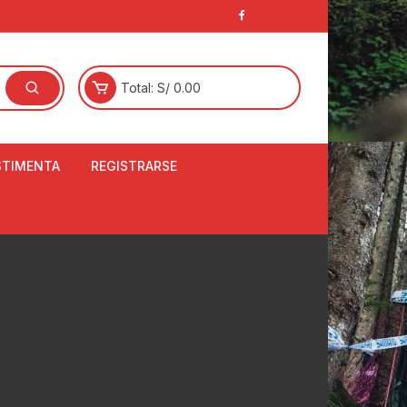
Total:
S/
0.00
STIMENTA
REGISTRARSE
E
LCETINES
BERTORES DE
PATILLAS
ANTAS
NJUNTO DE JERSEY
OM
RTAVIENTOS
LINA
LOTES