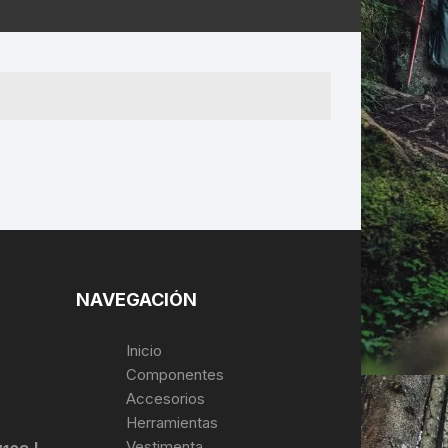
ERNERAS
PATILLAS MTB Y RUTA
NG
L
N
S
NAVEGACIÓN
Inicio
Componentes
Accesorios
Herramientas
Vestimenta