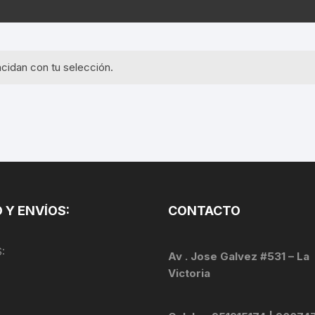
EQUIPOS GPS
ASIENTOS / SILLINES
EXTRACTOR DE EJE
PI
SELLADO
GORRAS ANTISUDOR
BIELAS
ZA
cidan con tu selección.
EXTRACTOR DE MISSI
GUANTES
LINK
TOPES Y TERMINALES
INFLADORES
EXTRACTOR DE PEDA
CABLES Y FUNDAS
LENTES
EXTRACTOR DE PIÑO
CADENA
LIMPIACADENA
EXTRACTOR DE TASA
CALAS
 Y ENVÍOS:
CONTACTO
LUCES
GRASA
CÁMARAS
:
MANGAS
Av . Jose Galvez #531 – La
JUEGO DE ALLEN
CANDADO DE CADENA
Victoria
/MISSINGLINK
MEDIDOR DE PRESIÓN
KIT DE LIMPIEZA