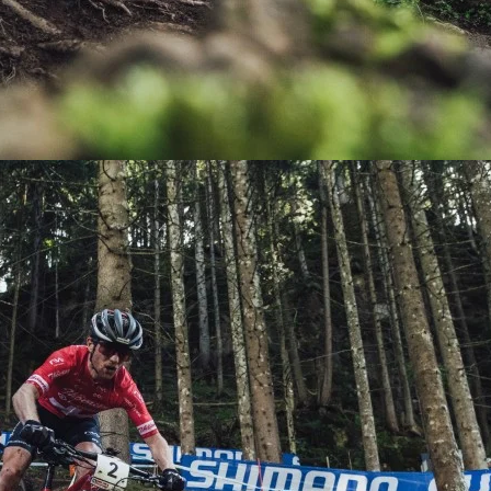
KIT DE TRANSMISIÓN
TORNILLOS
LÍQUIDO DE FRENO
VELOCIMETROS
LIQUIDO SELLANTES
LLANTAS
LUBRICANTE DE CADENA
MANILLAR / TIMÓN
MASAS
OTROS
PASTILLAS