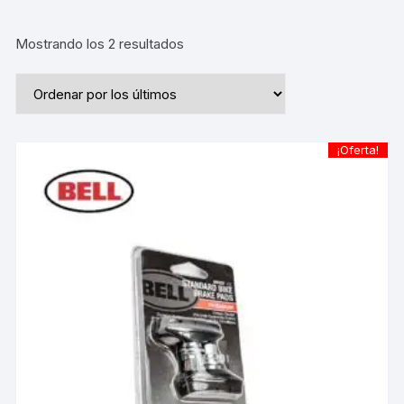
Ordenado
Mostrando los 2 resultados
por
los
últimos
¡Oferta!