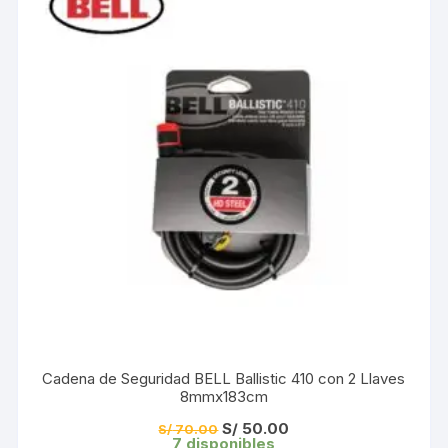
Cadena de Seguridad BELL Ballistic 410 con 2 Llaves
8mmx183cm
El
El
S/
50.00
S/
70.00
precio
precio
7 disponibles