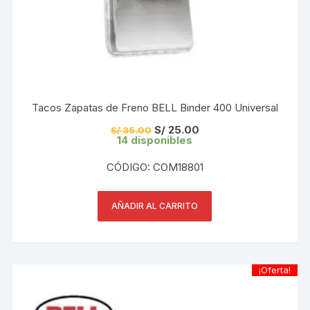
Tacos Zapatas de Freno BELL Binder 400 Universal
El
El
S/
25.00
S/
35.00
precio
precio
14 disponibles
original
actual
era:
es:
CÓDIGO: COM18801
S/ 35.00.
S/ 25.00.
AÑADIR AL CARRITO
¡Oferta!