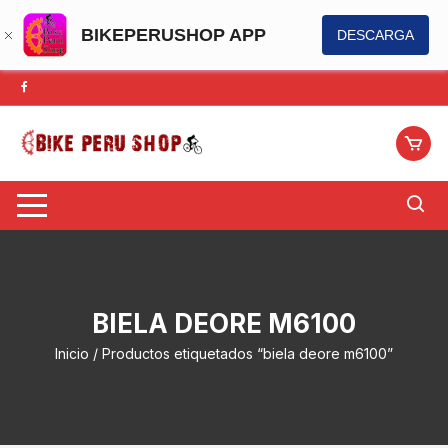
BIKEPERUSHOP APP
DESCARGA
Saltar
al
contenido
BIELA DEORE M6100
Inicio
/ Productos etiquetados “biela deore m6100”