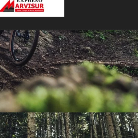
PEDALES
PIÑON
PLATOS
POTENCIA/CODO
RADIOS
ROLDANAS
SHIFTER
SILLINES
TIJA/TUBO DE ASIENTO