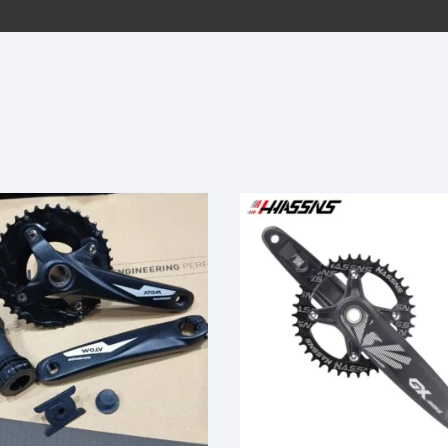
EQUIPOS GPS
ASIENTOS / SILLINES
EXTRACTOR DE EJE
PI
SELLADO
GORRAS ANTISUDOR
BIELAS
ZA
EXTRACTOR DE MISSI
GUANTES
LINK
TOPES Y TERMINALES
INFLADORES
EXTRACTOR DE PEDA
CABLES Y FUNDAS
LENTES
EXTRACTOR DE PIÑO
CADENA
LIMPIACADENA
EXTRACTOR DE TASA
CALAS
LUCES
GRASA
CÁMARAS
MANGAS
JUEGO DE ALLEN
CANDADO DE CADENA
/MISSINGLINK
MEDIDOR DE PRESIÓN
KIT DE LIMPIEZA