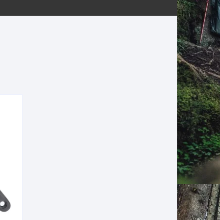
ERNERAS
PATILLAS MTB Y RUTA
NG
L
N
S