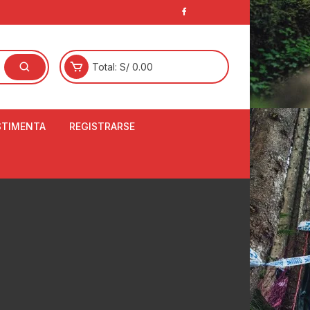
Total:
S/
0.00
STIMENTA
REGISTRARSE
E
LCETINES
BERTORES DE
PATILLAS
ANTAS
NJUNTO DE JERSEY
OM
RTAVIENTOS
LINA
LOTES