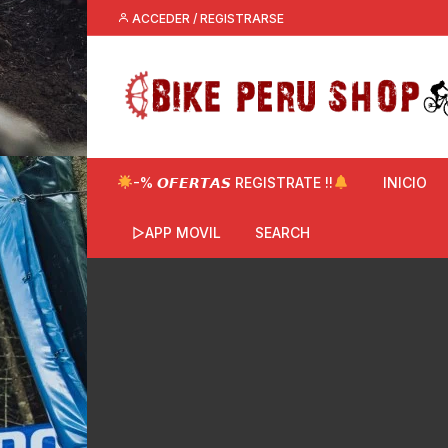
Saltar
ACCEDER / REGISTRARSE
al
contenido
-% 𝙊𝙁𝙀𝙍𝙏𝘼𝙎 REGISTRATE !!
INICIO
▷APP MOVIL
SEARCH