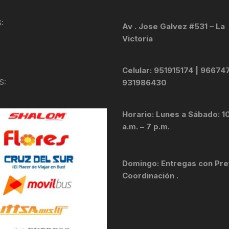
KIT DE TRANSMISIÓN
TORNILLOS
:
Av . Jose Galvez #531 – La
Victoria
LÍQUIDO DE FRENO
VELOCIMETROS
LIQUIDO SELLANTES
Celular: 951915174 | 96674
S:
931986430
LLANTAS
Horario: Lunes a Sábado: 1
LUBRICANTE DE CADENA
a.m. – 7 p.m.
MANILLAR / TIMÓN
Domingo: Entregas con Pre
MASAS
Coordinación .
OTROS
PASTILLAS