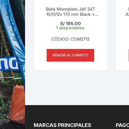
Biela Monoplato Jafi 34T
10/11/12v 170 mm Black +
A
Botom
S/
195.00
1 disponibles
CÓDIGO: COM2712
AÑADIR AL CARRITO
MARCAS PRINCIPALES
PAGO