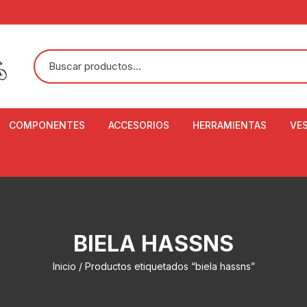
COMPONENTES
ACCESORIOS
HERRAMIENTAS
VE
ACEITE DE SUSPENSIÓN Y
BANDANAS
ALICATE CORTACABL
CA
SHOX
BOTELLAS
BALANZA DIGITAL
CO
ADAPTADOR DE DISCO
ZA
CADENA DE SEGURIDAD
DESMONTABLE DE LL
BIELA HASSNS
AJUSTE DE TIJAS
CO
CASCOS
EXTRACTOR DE BOT
Inicio
/ Productos etiquetados “biela hassns”
BOTTOM BRACKET
BRACKET
CO
CINTA DE MANILLAR
AROS
EXTRACTOR DE CATA
CU