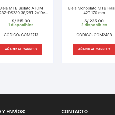
CINTA TUBELES
OTROS
KIT DE PURGADO
Biela MTB Biplato ATOM
Biela Monoplato MTB Has
28Z-DS230 38/28T 2x10v
CUADROS
42T 170 mm
PARCHES
170 mm Black + Botom
KIT REPARADOR TUBE
S/
215.00
S/
235.00
1 disponibles
2 disponibles
DESCARRILADOR
PORTABOTELLAS
LLAVE DE NIPLES
CÓDIGO: COM2713
CÓDIGO: COM2488
DESVIADOR
PORTACELULAR
MEDIDOR DE CADENA
DIRECCIÓN / TASAS
AÑADIR AL CARRITO
AÑADIR AL CARRITO
PORTAHERRAMIENTAS
OTROS
DISCO DE FRENO
PROTECTOR DE BIELA
SOPORTE DE
MANTENIMIENTO
FRENOS
PROTECTOR DE CUADRO
TRONCHACADENA
GRIPS / PUÑOS
PROTECTOR DE FRENO
GUIACADENA
TAPABARROS
 Y ENVÍOS:
HORQUILLA
CONTACTO
TIMBRE