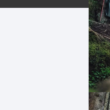
ERNERAS
PATILLAS MTB Y RUTA
NG
L
N
S