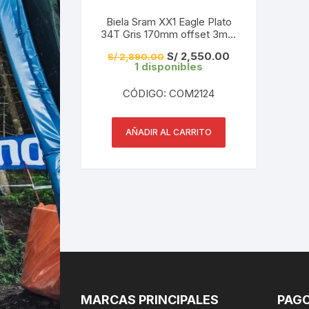
Biela Sram XX1 Eagle Plato
34T Gris 170mm offset 3mm
Boost 12X148MM Black 12v
El
El
S/
2,550.00
S/
2,890.00
precio
precio
1 disponibles
original
actual
era:
es:
CÓDIGO: COM2124
S/ 2,890.00.
S/ 2,550.00.
AÑADIR AL CARRITO
MARCAS PRINCIPALES
PAGO