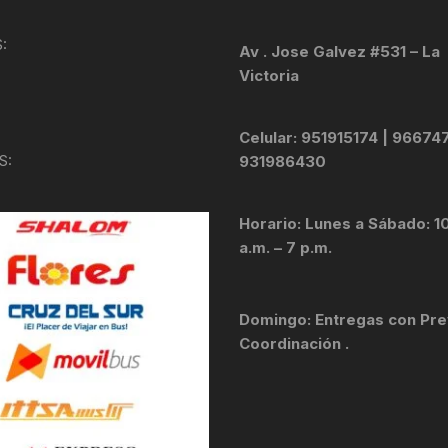
KIT DE TRANSMISIÓN
TORNILLOS
:
Av . Jose Galvez #531 – La
Victoria
LÍQUIDO DE FRENO
VELOCIMETROS
LIQUIDO SELLANTES
Celular: 951915174 | 96674
S:
931986430
LLANTAS
Horario: Lunes a Sábado: 1
LUBRICANTE DE CADENA
a.m. – 7 p.m.
MANILLAR / TIMÓN
Domingo: Entregas con Pre
MASAS
Coordinación .
OTROS
PASTILLAS