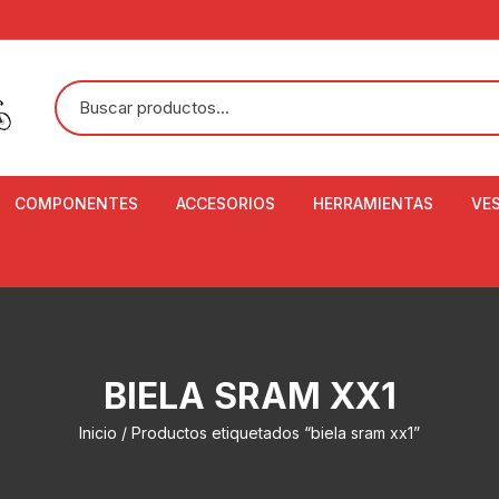
COMPONENTES
ACCESORIOS
HERRAMIENTAS
VE
ACEITE DE SUSPENSIÓN Y
BANDANAS
ALICATE CORTACABL
CA
SHOX
BOTELLAS
BALANZA DIGITAL
CO
ADAPTADOR DE DISCO
ZA
CADENA DE SEGURIDAD
DESMONTABLE DE LL
BIELA SRAM XX1
AJUSTE DE TIJAS
CO
CASCOS
EXTRACTOR DE BOT
Inicio
/ Productos etiquetados “biela sram xx1”
BOTTOM BRACKET
BRACKET
CO
CINTA DE MANILLAR
AROS
EXTRACTOR DE CATA
CU