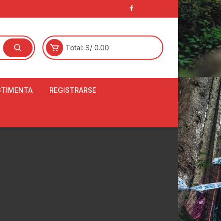
Total:
S/
0.00
STIMENTA
REGISTRARSE
E
LCETINES
BERTORES DE
PATILLAS
ANTAS
NJUNTO DE JERSEY
OM
RTAVIENTOS
LINA
LOTES