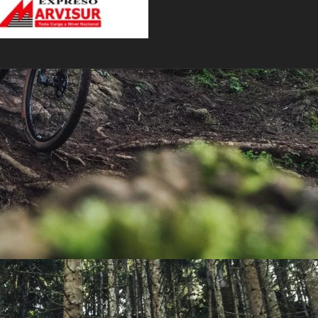
PEDALES
PIÑON
PLATOS
POTENCIA/CODO
RADIOS
ROLDANAS
SHIFTER
SILLINES
TIJA/TUBO DE ASIENTO