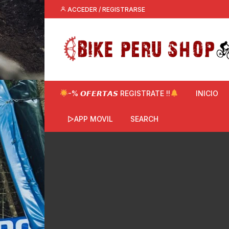
Saltar
ACCEDER / REGISTRARSE
al
contenido
-% 𝙊𝙁𝙀𝙍𝙏𝘼𝙎 REGISTRATE !!
INICIO
▷APP MOVIL
SEARCH