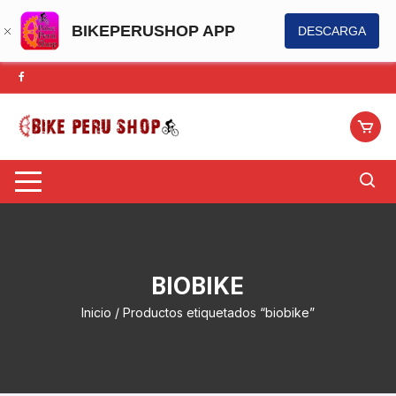
BIKEPERUSHOP APP
DESCARGA
Saltar
al
contenido
BIOBIKE
Inicio
/ Productos etiquetados “biobike”