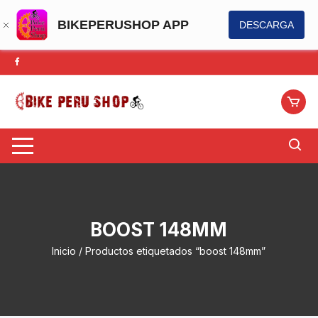
BIKEPERUSHOP APP
DESCARGA
Saltar
al
contenido
BOOST 148MM
Inicio
/ Productos etiquetados “boost 148mm”