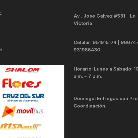
KIT DE TRANSMISIÓN
TORNILLOS
:
Av . Jose Galvez #531 – La
Victoria
LÍQUIDO DE FRENO
VELOCIMETROS
LIQUIDO SELLANTES
Celular: 951915174 | 96674
S:
931986430
LLANTAS
Horario: Lunes a Sábado: 1
LUBRICANTE DE CADENA
a.m. – 7 p.m.
MANILLAR / TIMÓN
Domingo: Entregas con Pre
MASAS
Coordinación .
OTROS
PASTILLAS