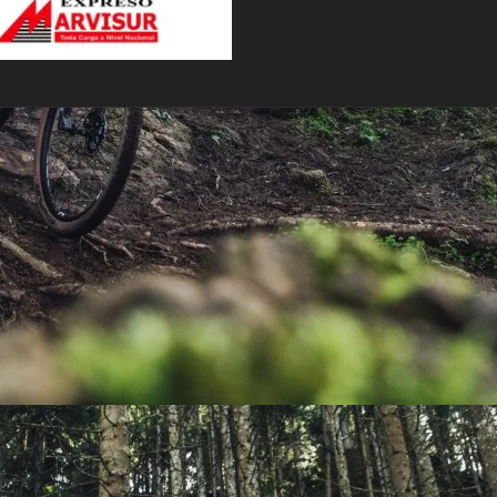
PEDALES
PIÑON
PLATOS
POTENCIA/CODO
RADIOS
ROLDANAS
SHIFTER
SILLINES
TIJA/TUBO DE ASIENTO