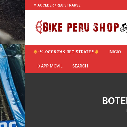
Saltar
ACCEDER / REGISTRARSE
al
contenido
-% 𝙊𝙁𝙀𝙍𝙏𝘼𝙎 REGISTRATE !!
INICIO
▷APP MOVIL
SEARCH
BOTE