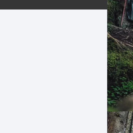
ERNERAS
PATILLAS MTB Y RUTA
NG
L
N
S