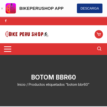
BIKEPERUSHOP APP
DESCARGA
Saltar
al
contenido
BOTOM BBR60
Inicio
/ Productos etiquetados “botom bbr60”