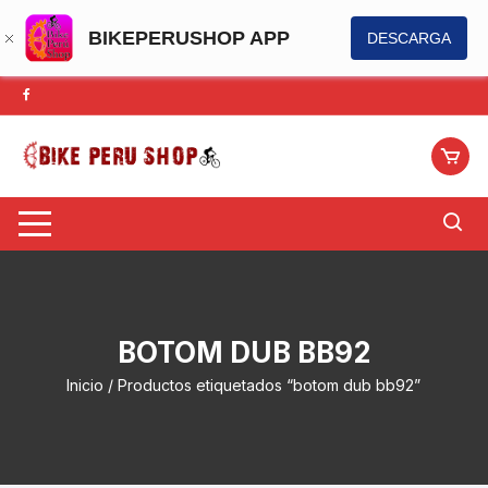
BIKEPERUSHOP APP
DESCARGA
Saltar
al
contenido
BOTOM DUB BB92
Inicio
/ Productos etiquetados “botom dub bb92”