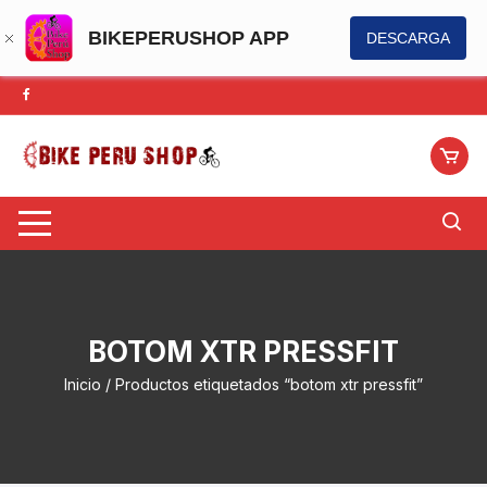
BIKEPERUSHOP APP
DESCARGA
Saltar
al
contenido
BOTOM XTR PRESSFIT
Inicio
/ Productos etiquetados “botom xtr pressfit”