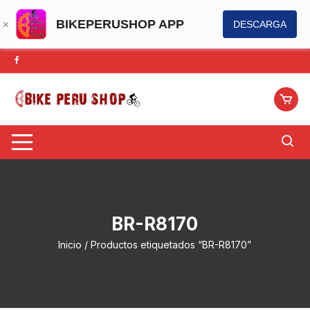
BIKEPERUSHOP APP
DESCARGA
Saltar
al
contenido
BR-R8170
Inicio
/ Productos etiquetados “BR-R8170”