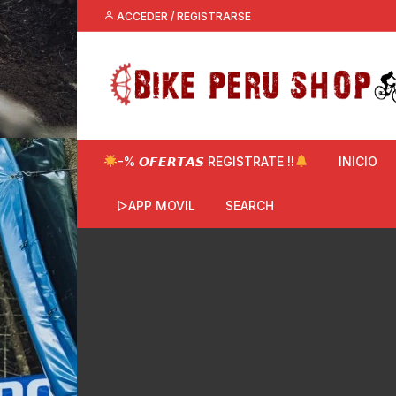
Saltar
ACCEDER / REGISTRARSE
al
contenido
-% 𝙊𝙁𝙀𝙍𝙏𝘼𝙎 REGISTRATE !!
INICIO
▷APP MOVIL
SEARCH