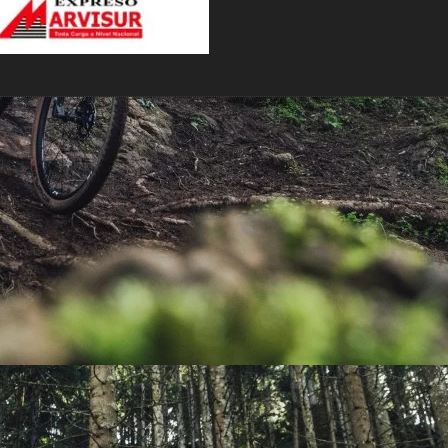
PEDALES
PIÑON
PLATOS
POTENCIA/CODO
RADIOS
ROLDANAS
SHIFTER
SILLINES
TIJA/TUBO DE ASIENTO