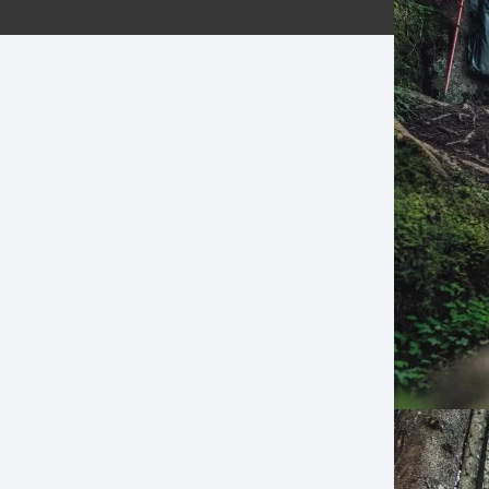
ERNERAS
PATILLAS MTB Y RUTA
NG
L
N
S