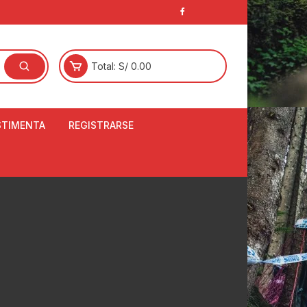
Total:
S/
0.00
STIMENTA
REGISTRARSE
E
LCETINES
BERTORES DE
PATILLAS
ANTAS
NJUNTO DE JERSEY
OM
RTAVIENTOS
LINA
LOTES