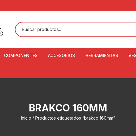
COMPONENTES
ACCESORIOS
HERRAMIENTAS
VE
ACEITE DE SUSPENSIÓN Y
BANDANAS
ALICATE CORTACABL
CA
SHOX
BOTELLAS
BALANZA DIGITAL
CO
ADAPTADOR DE DISCO
ZA
CADENA DE SEGURIDAD
DESMONTABLE DE LL
BRAKCO 160MM
AJUSTE DE TIJAS
CO
CASCOS
EXTRACTOR DE BOT
Inicio
/ Productos etiquetados “brakco 160mm”
BOTTOM BRACKET
BRACKET
CO
CINTA DE MANILLAR
AROS
EXTRACTOR DE CATA
CU