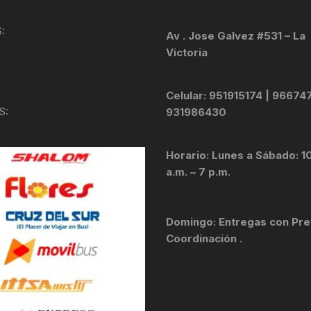
KIT DE TRANSMISIÓN
TORNILLOS
:
Av . Jose Galvez #531 – La
Victoria
LÍQUIDO DE FRENO
VELOCIMETROS
LIQUIDO SELLANTES
Celular: 951915174 | 96674
S:
931986430
LLANTAS
Horario: Lunes a Sábado: 1
LUBRICANTE DE CADENA
a.m. – 7 p.m.
MANILLAR / TIMÓN
Domingo: Entregas con Pre
MASAS
Coordinación .
OTROS
PASTILLAS