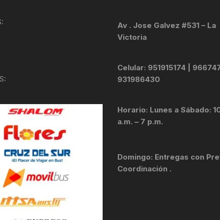
KIT DE TRANSMISIÓN
TORNILLOS
:
Av . Jose Galvez #531 – La
Victoria
LÍQUIDO DE FRENO
VELOCIMETROS
LIQUIDO SELLANTES
Celular: 951915174 | 96674
S:
931986430
LLANTAS
Horario: Lunes a Sábado: 1
LUBRICANTE DE CADENA
a.m. – 7 p.m.
MANILLAR / TIMÓN
Domingo: Entregas con Pre
MASAS
Coordinación .
OTROS
PASTILLAS