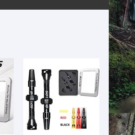
ERNERAS
PATILLAS MTB Y RUTA
NG
L
N
S