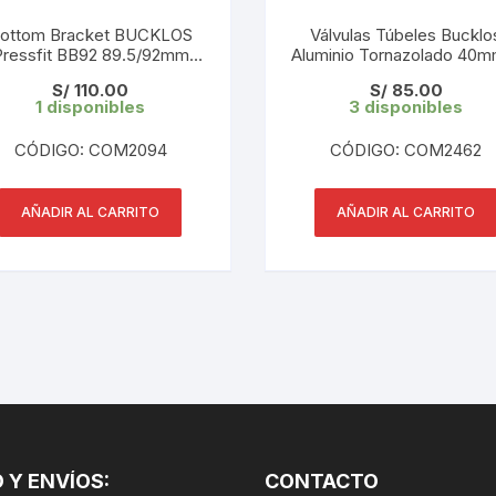
CINTA TUBELES
OTROS
KIT DE PURGADO
ottom Bracket BUCKLOS
Válvulas Túbeles Bucklo
Pressfit BB92 89.5/92mm
CUADROS
Aluminio Tornazolado 40m
PARCHES
Shimano 24mm
Extractor ( 1 par)
KIT REPARADOR TUBE
S/
110.00
S/
85.00
1 disponibles
3 disponibles
DESCARRILADOR
PORTABOTELLAS
LLAVE DE NIPLES
CÓDIGO: COM2094
CÓDIGO: COM2462
DESVIADOR
PORTACELULAR
MEDIDOR DE CADENA
DIRECCIÓN / TASAS
AÑADIR AL CARRITO
AÑADIR AL CARRITO
PORTAHERRAMIENTAS
OTROS
DISCO DE FRENO
PROTECTOR DE BIELA
SOPORTE DE
MANTENIMIENTO
FRENOS
PROTECTOR DE CUADRO
TRONCHACADENA
GRIPS / PUÑOS
PROTECTOR DE FRENO
GUIACADENA
TAPABARROS
 Y ENVÍOS:
HORQUILLA
CONTACTO
TIMBRE