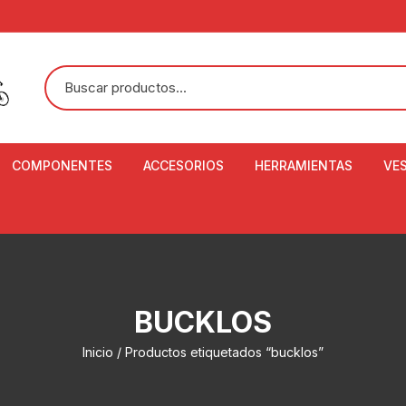
COMPONENTES
ACCESORIOS
HERRAMIENTAS
VE
ACEITE DE SUSPENSIÓN Y
BANDANAS
ALICATE CORTACABL
CA
SHOX
BOTELLAS
BALANZA DIGITAL
CO
ADAPTADOR DE DISCO
ZA
CADENA DE SEGURIDAD
DESMONTABLE DE LL
BUCKLOS
AJUSTE DE TIJAS
CO
CASCOS
EXTRACTOR DE BOT
Inicio
/ Productos etiquetados “bucklos”
BOTTOM BRACKET
BRACKET
CO
CINTA DE MANILLAR
AROS
EXTRACTOR DE CATA
CU