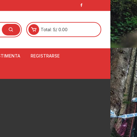
Total:
S/
0.00
STIMENTA
REGISTRARSE
E
LCETINES
BERTORES DE
PATILLAS
ANTAS
NJUNTO DE JERSEY
OM
RTAVIENTOS
LINA
LOTES