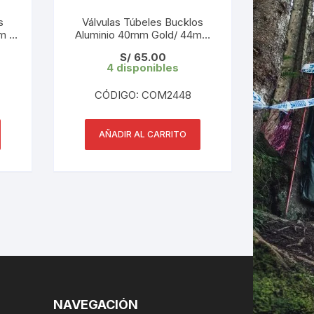
s
Válvulas Túbeles Bucklos
m +
Aluminio 40mm Gold/ 44mm
Negro-rojo ( 1 par)
LES
S/
65.00
4 disponibles
CÓDIGO: COM2448
AÑADIR AL CARRITO
NAVEGACIÓN