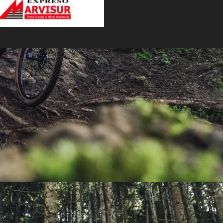
PEDALES
PIÑON
PLATOS
POTENCIA/CODO
RADIOS
ROLDANAS
SHIFTER
SILLINES
TIJA/TUBO DE ASIENTO