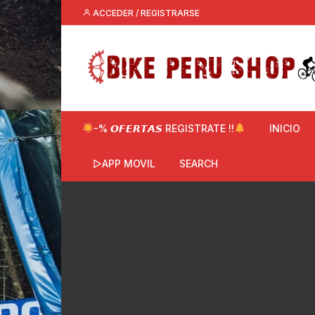
Saltar
ACCEDER / REGISTRARSE
al
contenido
-% 𝙊𝙁𝙀𝙍𝙏𝘼𝙎 REGISTRATE !!
INICIO
▷APP MOVIL
SEARCH