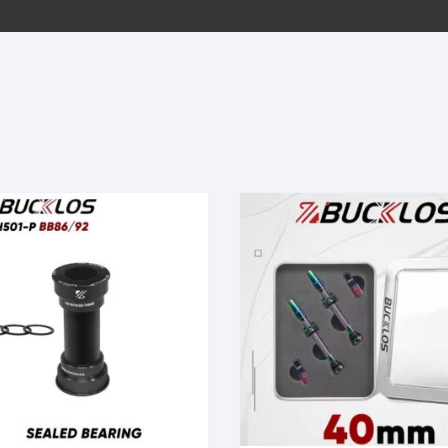
EQUIPOS GPS
ASIENTOS / SILLINES
EXTRACTOR DE EJE
PI
SELLADO
GORRAS ANTISUDOR
BIELAS
ZA
EXTRACTOR DE MISSI
GUANTES
LINK
TOPES Y TERMINALES
INFLADORES
EXTRACTOR DE PEDA
CABLES Y FUNDAS
LENTES
EXTRACTOR DE PIÑO
CADENA
LIMPIACADENA
EXTRACTOR DE TASA
CALAS
LUCES
GRASA
CÁMARAS
MANGAS
JUEGO DE ALLEN
CANDADO DE CADENA
/MISSINGLINK
MEDIDOR DE PRESIÓN
KIT DE LIMPIEZA