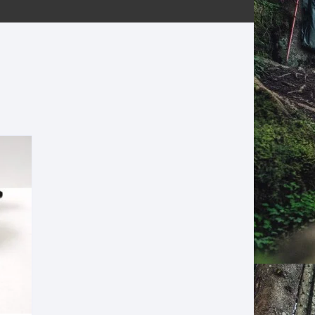
ERNERAS
PATILLAS MTB Y RUTA
NG
L
N
S