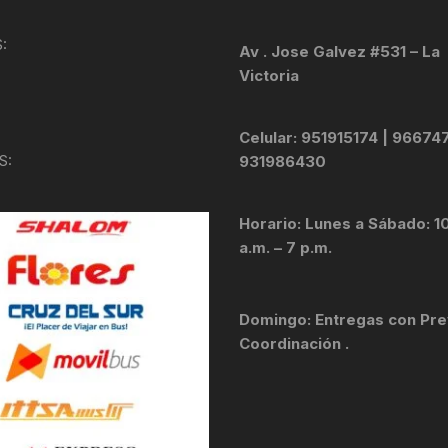
KIT DE TRANSMISIÓN
TORNILLOS
:
Av . Jose Galvez #531 – La
Victoria
LÍQUIDO DE FRENO
VELOCIMETROS
LIQUIDO SELLANTES
Celular: 951915174 | 96674
S:
931986430
LLANTAS
Horario: Lunes a Sábado: 1
LUBRICANTE DE CADENA
a.m. – 7 p.m.
MANILLAR / TIMÓN
Domingo: Entregas con Pre
MASAS
Coordinación .
OTROS
PASTILLAS