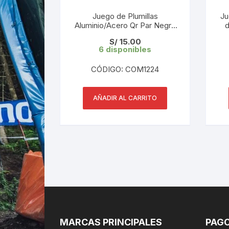
Juego de Plumillas
Ju
Aluminio/Acero Qr Par Negro
d
generico
S/
15.00
6 disponibles
CÓDIGO: COM1224
AÑADIR AL CARRITO
MARCAS PRINCIPALES
PAGO