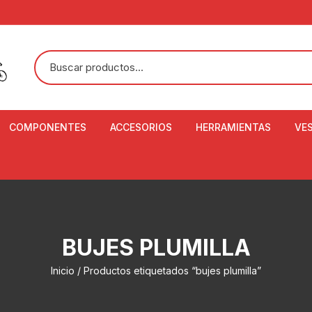
COMPONENTES
ACCESORIOS
HERRAMIENTAS
VE
ACEITE DE SUSPENSIÓN Y
BANDANAS
ALICATE CORTACABL
CA
SHOX
BOTELLAS
BALANZA DIGITAL
CO
ADAPTADOR DE DISCO
ZA
CADENA DE SEGURIDAD
DESMONTABLE DE LL
BUJES PLUMILLA
AJUSTE DE TIJAS
CO
CASCOS
EXTRACTOR DE BOT
Inicio
/ Productos etiquetados “bujes plumilla”
BOTTOM BRACKET
BRACKET
CO
CINTA DE MANILLAR
AROS
EXTRACTOR DE CATA
CU