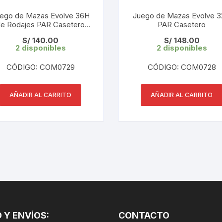
CINTA TUBELES
OTROS
KIT DE PURGADO
ego de Mazas Evolve 36H
Juego de Mazas Evolve 
e Rodajes PAR Casetero
CUADROS
PAR Casetero
PARCHES
Negro
KIT REPARADOR TUBE
S/
140.00
S/
148.00
2 disponibles
2 disponibles
DESCARRILADOR
PORTABOTELLAS
LLAVE DE NIPLES
CÓDIGO: COM0729
CÓDIGO: COM0728
DESVIADOR
PORTACELULAR
MEDIDOR DE CADENA
DIRECCIÓN / TASAS
AÑADIR AL CARRITO
AÑADIR AL CARRITO
PORTAHERRAMIENTAS
OTROS
DISCO DE FRENO
PROTECTOR DE BIELA
SOPORTE DE
MANTENIMIENTO
FRENOS
PROTECTOR DE CUADRO
TRONCHACADENA
GRIPS / PUÑOS
PROTECTOR DE FRENO
GUIACADENA
TAPABARROS
 Y ENVÍOS:
HORQUILLA
CONTACTO
TIMBRE