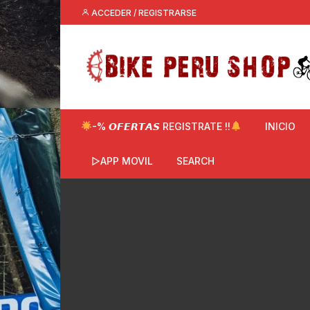
Saltar
ACCEDER / REGISTRARSE
al
contenido
-% 𝙊𝙁𝙀𝙍𝙏𝘼𝙎 REGISTRATE !!
INICIO
▷APP MOVIL
SEARCH