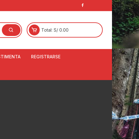
Total:
S/
0.00
STIMENTA
REGISTRARSE
E
LCETINES
BERTORES DE
PATILLAS
ANTAS
NJUNTO DE JERSEY
OM
RTAVIENTOS
LINA
LOTES