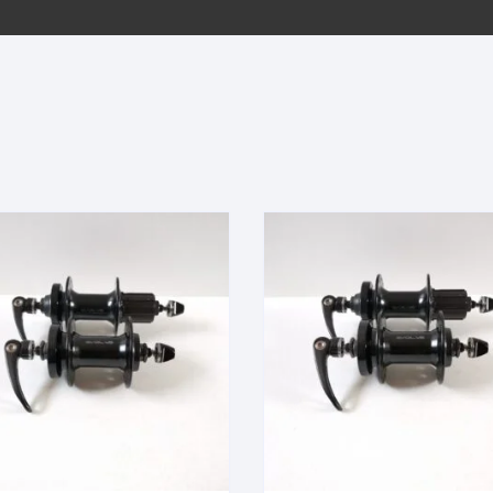
EQUIPOS GPS
ASIENTOS / SILLINES
EXTRACTOR DE EJE
PI
SELLADO
GORRAS ANTISUDOR
BIELAS
ZA
EXTRACTOR DE MISSI
GUANTES
LINK
TOPES Y TERMINALES
INFLADORES
EXTRACTOR DE PEDA
CABLES Y FUNDAS
LENTES
EXTRACTOR DE PIÑO
CADENA
LIMPIACADENA
EXTRACTOR DE TASA
CALAS
LUCES
GRASA
CÁMARAS
MANGAS
JUEGO DE ALLEN
CANDADO DE CADENA
/MISSINGLINK
MEDIDOR DE PRESIÓN
KIT DE LIMPIEZA