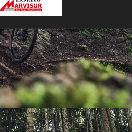
PEDALES
PIÑON
PLATOS
POTENCIA/CODO
RADIOS
ROLDANAS
SHIFTER
SILLINES
TIJA/TUBO DE ASIENTO