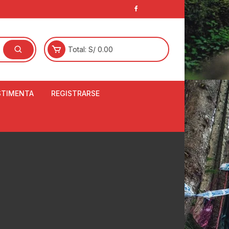
Total:
S/
0.00
STIMENTA
REGISTRARSE
E
LCETINES
BERTORES DE
PATILLAS
ANTAS
NJUNTO DE JERSEY
OM
RTAVIENTOS
LINA
LOTES