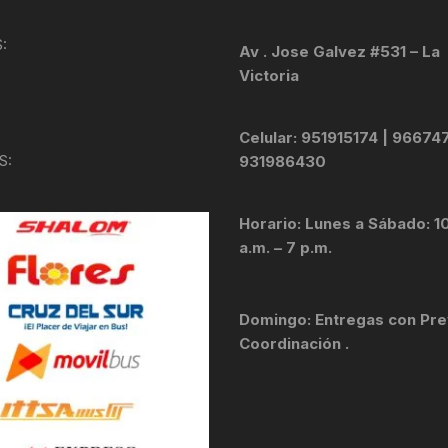
KIT DE TRANSMISIÓN
TORNILLOS
:
Av . Jose Galvez #531 – La
Victoria
LÍQUIDO DE FRENO
VELOCIMETROS
LIQUIDO SELLANTES
Celular: 951915174 | 96674
S:
931986430
LLANTAS
Horario: Lunes a Sábado: 1
LUBRICANTE DE CADENA
a.m. – 7 p.m.
MANILLAR / TIMÓN
Domingo: Entregas con Pre
MASAS
Coordinación .
OTROS
PASTILLAS