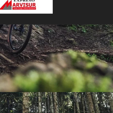
PEDALES
PIÑON
PLATOS
POTENCIA/CODO
RADIOS
ROLDANAS
SHIFTER
SILLINES
TIJA/TUBO DE ASIENTO