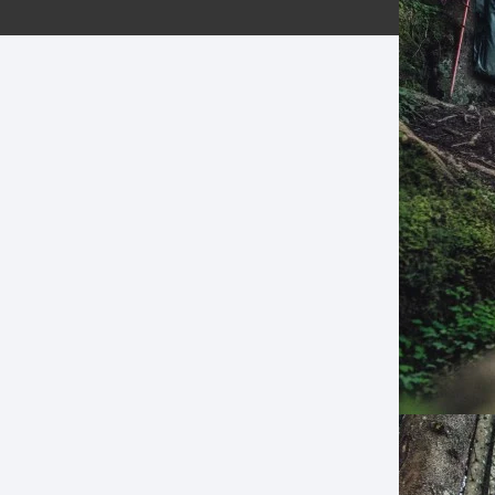
ERNERAS
PATILLAS MTB Y RUTA
NG
L
N
S