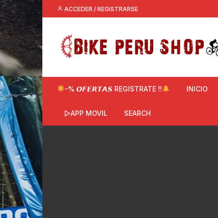
Saltar
ACCEDER / REGISTRARSE
al
contenido
-% 𝙊𝙁𝙀𝙍𝙏𝘼𝙎 REGISTRATE !!
INICIO
▷APP MOVIL
SEARCH