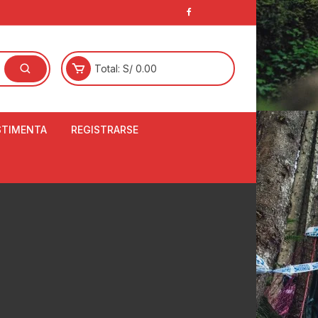
Total:
S/
0.00
STIMENTA
REGISTRARSE
E
LCETINES
BERTORES DE
PATILLAS
ANTAS
NJUNTO DE JERSEY
OM
RTAVIENTOS
LINA
LOTES