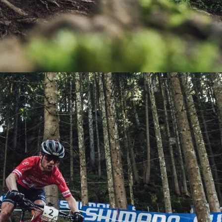
KIT DE TRANSMISIÓN
TORNILLOS
LÍQUIDO DE FRENO
VELOCIMETROS
LIQUIDO SELLANTES
LLANTAS
LUBRICANTE DE CADENA
MANILLAR / TIMÓN
MASAS
OTROS
PASTILLAS