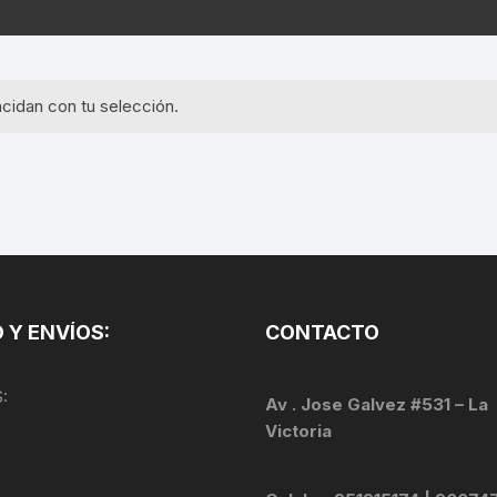
EQUIPOS GPS
ASIENTOS / SILLINES
EXTRACTOR DE EJE
PI
SELLADO
GORRAS ANTISUDOR
BIELAS
ZA
cidan con tu selección.
EXTRACTOR DE MISSI
GUANTES
LINK
TOPES Y TERMINALES
INFLADORES
EXTRACTOR DE PEDA
CABLES Y FUNDAS
LENTES
EXTRACTOR DE PIÑO
CADENA
LIMPIACADENA
EXTRACTOR DE TASA
CALAS
 Y ENVÍOS:
CONTACTO
LUCES
GRASA
CÁMARAS
:
MANGAS
Av . Jose Galvez #531 – La
JUEGO DE ALLEN
CANDADO DE CADENA
Victoria
/MISSINGLINK
MEDIDOR DE PRESIÓN
KIT DE LIMPIEZA