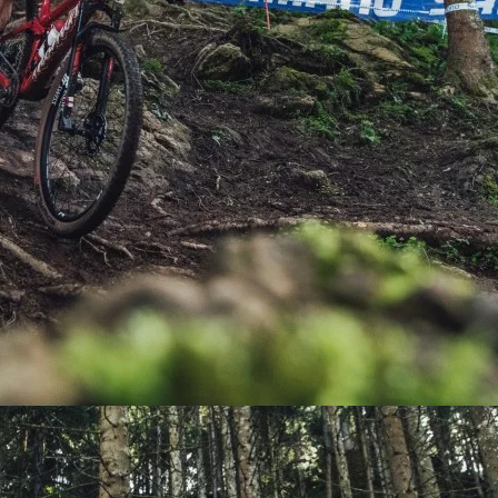
PEDALES
PIÑON
PLATOS
POTENCIA/CODO
RADIOS
ROLDANAS
SHIFTER
SILLINES
TIJA/TUBO DE ASIENTO