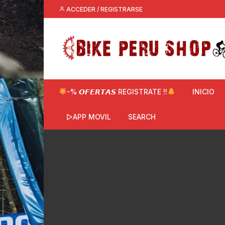
Saltar
ACCEDER / REGISTRARSE
al
contenido
-% 𝙊𝙁𝙀𝙍𝙏𝘼𝙎 REGISTRATE !!
INICIO
▷APP MOVIL
SEARCH