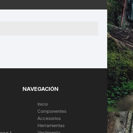
ERNERAS
PATILLAS MTB Y RUTA
NG
L
N
S
NAVEGACIÓN
Inicio
Componentes
Accesorios
Herramientas
Vestimenta