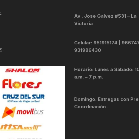
KIT DE TRANSMISIÓN
TORNILLOS
:
Av . Jose Galvez #531 – La
Victoria
LÍQUIDO DE FRENO
VELOCIMETROS
LIQUIDO SELLANTES
Celular: 951915174 | 96674
S:
931986430
LLANTAS
Horario: Lunes a Sábado: 1
LUBRICANTE DE CADENA
a.m. – 7 p.m.
MANILLAR / TIMÓN
Domingo: Entregas con Pre
MASAS
Coordinación .
OTROS
PASTILLAS