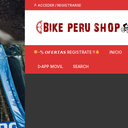
Saltar
ACCEDER / REGISTRARSE
al
contenido
-% 𝙊𝙁𝙀𝙍𝙏𝘼𝙎 REGISTRATE !!
INICIO
▷APP MOVIL
SEARCH