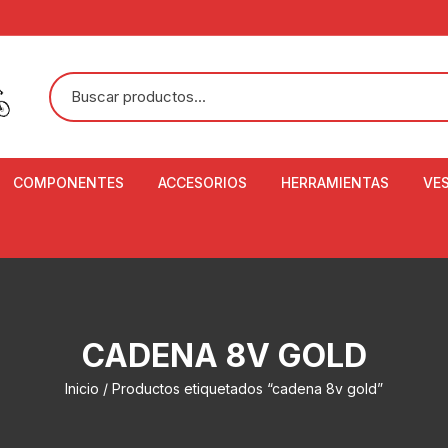
COMPONENTES
ACCESORIOS
HERRAMIENTAS
VE
ACEITE DE SUSPENSIÓN Y
BANDANAS
ALICATE CORTACABL
CA
SHOX
BOTELLAS
BALANZA DIGITAL
CO
ADAPTADOR DE DISCO
ZA
CADENA DE SEGURIDAD
DESMONTABLE DE LL
CADENA 8V GOLD
AJUSTE DE TIJAS
CO
CASCOS
EXTRACTOR DE BOT
Inicio
/ Productos etiquetados “cadena 8v gold”
BOTTOM BRACKET
BRACKET
CO
CINTA DE MANILLAR
AROS
EXTRACTOR DE CATA
CU