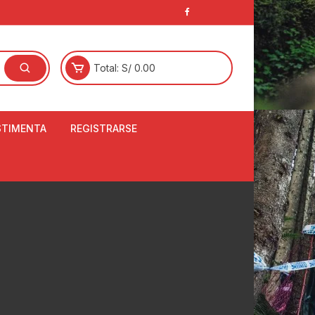
Total:
S/
0.00
STIMENTA
REGISTRARSE
E
LCETINES
BERTORES DE
PATILLAS
ANTAS
NJUNTO DE JERSEY
OM
RTAVIENTOS
LINA
LOTES