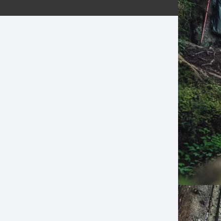
ERNERAS
PATILLAS MTB Y RUTA
NG
L
N
S