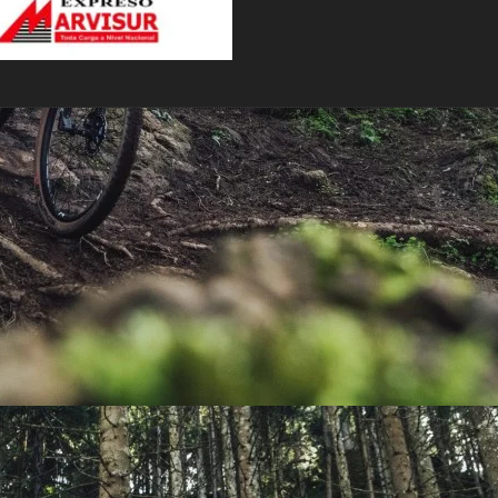
PEDALES
PIÑON
PLATOS
POTENCIA/CODO
RADIOS
ROLDANAS
SHIFTER
SILLINES
TIJA/TUBO DE ASIENTO