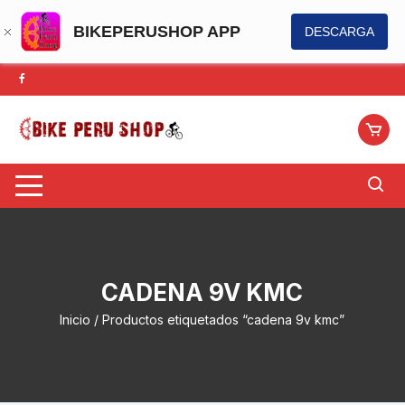
BIKEPERUSHOP APP
DESCARGA
Saltar
al
contenido
CADENA 9V KMC
Inicio
/ Productos etiquetados “cadena 9v kmc”